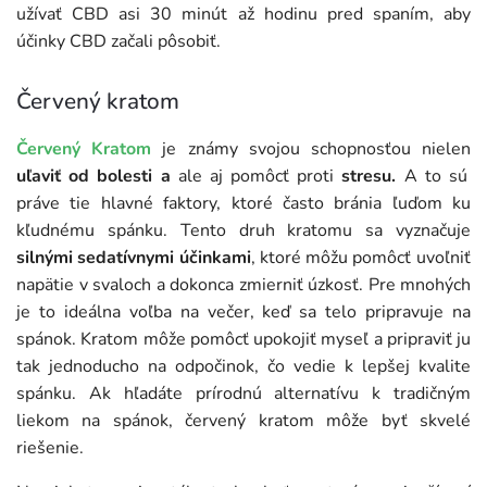
užívať CBD asi 30 minút až hodinu pred spaním, aby
účinky CBD začali pôsobiť.
Červený kratom
Červený Kratom
je známy svojou schopnosťou
nielen
uľaviť od bolesti a
ale aj pomôcť proti
stresu.
A to sú
práve tie hlavné faktory, ktoré často bránia ľuďom ku
kľudnému spánku. Tento druh kratomu sa vyznačuje
silnými sedatívnymi účinkami
, ktoré môžu pomôcť uvoľniť
napätie v svaloch a dokonca zmierniť úzkosť. Pre mnohých
je to ideálna voľba na večer, keď sa telo pripravuje na
spánok. Kratom môže pomôcť upokojiť myseľ a pripraviť ju
tak jednoducho na odpočinok, čo vedie k lepšej kvalite
spánku. Ak hľadáte prírodnú alternatívu k tradičným
liekom na spánok, červený kratom môže byť skvelé
riešenie.