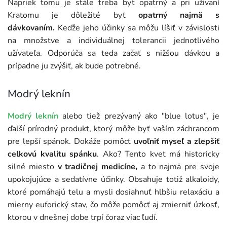
Napriek tomu je stále treba byť opatrný a pri užívaní
Kratomu je dôležité byť
opatrný najmä s
dávkovaním.
Keďže jeho účinky sa môžu líšiť v závislosti
na množstve a individuálnej tolerancii jednotlivého
užívateľa. Odporúča sa teda začať s nižšou dávkou a
prípadne ju zvýšiť, ak bude potrebné.
Modrý leknín
Modrý leknín
alebo tiež prezývaný ako "blue lotus", je
ďalší prírodný produkt, ktorý môže byť vaším záchrancom
pre lepší spánok. Dokáže pomôcť
uvoľniť myseľ a zlepšiť
celkovú kvalitu spánku
. Ako? Tento kvet má historicky
silné miesto
v tradičnej medicíne,
a to najmä pre svoje
upokojujúce a sedatívne účinky. Obsahuje totiž alkaloidy,
ktoré pomáhajú telu a mysli dosiahnuť hlbšiu relaxáciu a
mierny euforický stav, čo môže pomôcť aj zmierniť úzkosť,
ktorou v dnešnej dobe trpí čoraz viac ľudí.