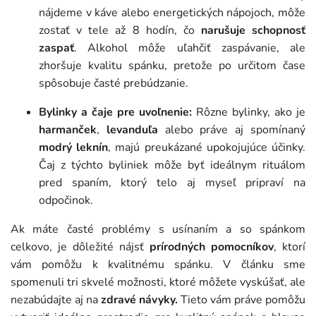
nájdeme v káve alebo energetických nápojoch, môže
zostať v tele až 8 hodín, čo
narušuje schopnosť
zaspať
. Alkohol môže uľahčiť zaspávanie, ale
zhoršuje kvalitu spánku, pretože po určitom čase
spôsobuje časté prebúdzanie.
Bylinky a čaje pre uvoľnenie:
Rôzne bylinky, ako je
harmanček
,
levanduľa
alebo práve aj spomínaný
modrý leknín
, majú preukázané upokojujúce účinky.
Čaj z týchto byliniek môže byť ideálnym rituálom
pred spaním, ktorý telo aj myseľ pripraví na
odpočinok.
Ak máte časté problémy s usínaním a so spánkom
celkovo, je dôležité nájsť
prírodných pomocníkov
, ktorí
vám pomôžu k kvalitnému spánku. V článku sme
spomenuli tri skvelé možnosti, ktoré môžete vyskúšať, ale
nezabúdajte aj na
zdravé návyky.
Tieto vám práve pomôžu