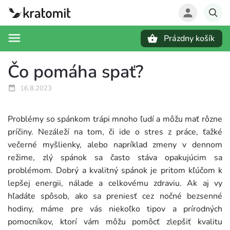
Prázdny košík
Hľadať
Čo pomáha spať?
16.8.2023
Problémy so spánkom trápi mnoho ľudí a môžu mať rôzne
príčiny. Nezáleží na tom, či ide o stres z práce, ťažké
večerné myšlienky, alebo napríklad zmeny v dennom
režime, zlý spánok sa často stáva opakujúcim sa
problémom. Dobrý a kvalitný spánok je pritom kľúčom k
lepšej energii, nálade a celkovému zdraviu. Ak aj vy
hľadáte spôsob, ako sa preniesť cez nočné bezsenné
hodiny, máme pre vás niekoľko tipov a prírodných
pomocníkov, ktorí vám môžu pomôcť zlepšiť kvalitu