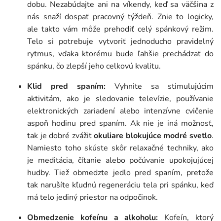
dobu. Nezabúdajte ani na víkendy, keď sa väčšina z
nás snaží dospať pracovný týždeň. Znie to logicky,
ale takto vám môže prehodiť celý spánkový režim.
Telo si potrebuje vytvoriť jednoducho pravidelný
rytmus, vďaka ktorému bude ľahšie prechádzať do
spánku, čo zlepší jeho celkovú kvalitu.
Klid pred spaním:
Vyhnite sa stimulujúcim
aktivitám, ako je sledovanie televízie, používanie
elektronických zariadení alebo intenzívne cvičenie
aspoň hodinu pred spaním. Ak nie je iná možnosť,
tak je dobré zvážiť
okuliare blokujúce modré svetlo
.
Namiesto toho skúste skôr relaxačné techniky, ako
je meditácia, čítanie alebo počúvanie upokojujúcej
hudby. Tiež obmedzte jedlo pred spaním, pretože
tak narušíte kľudnú regeneráciu tela pri spánku, keď
má telo jediný priestor na odpočinok.
Obmedzenie kofeínu a alkoholu:
Kofeín, ktorý