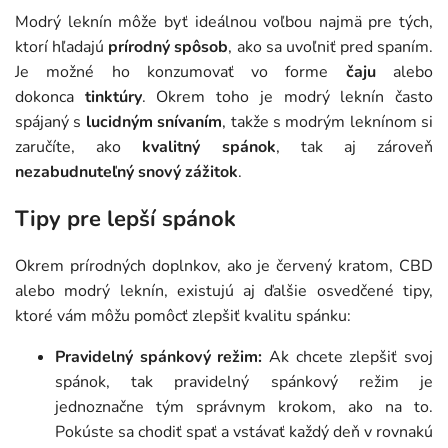
Modrý leknín môže byť ideálnou voľbou najmä pre tých,
ktorí hľadajú
prírodný spôsob
, ako sa uvoľniť pred spaním.
Je možné ho konzumovať vo forme
čaju
alebo
dokonca
tinktúry
. Okrem toho je modrý leknín často
spájaný s
lucidným snívaním
, takže s modrým leknínom si
zaručíte, ako
kvalitný spánok
, tak aj zároveň
nezabudnuteľný snový zážitok
.
Tipy pre lepší spánok
Okrem prírodných doplnkov, ako je červený kratom, CBD
alebo modrý leknín, existujú aj ďalšie osvedčené tipy,
ktoré vám môžu pomôcť zlepšiť kvalitu spánku:
Pravidelný spánkový režim:
Ak chcete zlepšiť svoj
spánok, tak pravidelný spánkový režim je
jednoznačne tým správnym krokom, ako na to.
Pokúste sa chodiť spať a vstávať každý deň v rovnakú