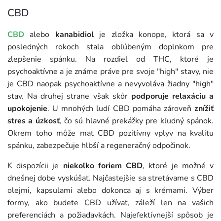
CBD
CBD
alebo
kanabidiol
je zložka konope, ktorá sa v
posledných rokoch stala obľúbeným doplnkom pre
zlepšenie spánku. Na rozdiel od THC, ktoré je
psychoaktívne a je známe práve pre svoje "high" stavy, nie
je CBD naopak psychoaktívne a nevyvoláva žiadny "high"
stav. Na druhej strane však skôr
podporuje relaxáciu a
upokojenie
. U mnohých ľudí CBD pomáha
zároveň
znížiť
stres a úzkosť
, čo sú hlavné prekážky pre kľudný spánok.
Okrem toho môže mať CBD pozitívny vplyv na kvalitu
spánku, zabezpečuje hlbší a regeneračný odpočinok.
K dispozícii je
niekoľko foriem CBD
, ktoré je možné v
dnešnej dobe vyskúšať. Najčastejšie sa stretávame s CBD
olejmi, kapsulami alebo dokonca aj s krémami. Výber
formy, ako budete CBD užívať, záleží len na vašich
preferenciách a požiadavkách. Najefektívnejší spôsob je