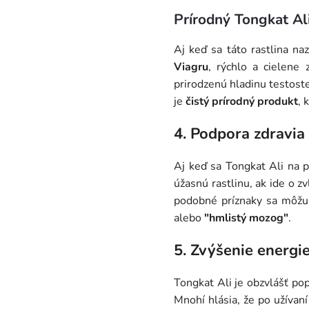
Prírodný Tongkat Ali
Aj keď sa táto rastlina n
Viagru
, rýchlo a cielene
prirodzenú hladinu testost
je
čistý prírodný produkt
, 
4. Podpora zdravia 
Aj keď sa Tongkat Ali na p
úžasnú rastlinu, ak ide o z
podobné príznaky sa môžu 
alebo
"hmlistý mozog"
.
5. Zvýšenie energi
Tongkat Ali je obzvlášť pop
Mnohí hlásia, že po užívan