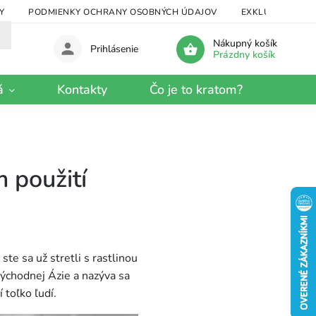
Y
PODMIENKY OCHRANY OSOBNÝCH ÚDAJOV
EXKLUZÍVNY KRA
Nákupný košík
Prihlásenie
Prázdny košík
á
Kontakty
Čo je to kratom?
m použití
te sa už stretli s rastlinou
východnej Ázie a nazýva sa
 toľko ľudí.