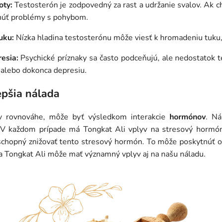
oty:
Testosterón je zodpovedný za rast a udržanie svalov. Ak ch
tnúť problémy s pohybom.
uku:
Nízka hladina testosterónu môže viesť k hromadeniu tuku, 
esia:
Psychické príznaky sa často podceňujú, ale nedostatok 
 alebo dokonca depresiu.
epšia nálada
 v rovnováhe, môže byť výsledkom interakcie
hormónov
. Ná
. V každom prípade má Tongkat Ali vplyv na stresový hormó
 schopný znižovať tento stresový hormón. To môže poskytnúť 
 a Tongkat Ali môže mať významný vplyv aj na našu náladu.