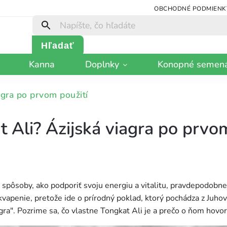
OBCHODNÉ PODMIENK
Hľadať
Kanna
Doplnky
Konopné semen
agra po prvom použití
t Ali? Ázijská viagra po prvo
pôsoby, ako podporiť svoju energiu a vitalitu, pravdepodobne s
ekvapenie, pretože ide o prírodný poklad, ktorý pochádza z Juho
agra". Pozrime sa, čo vlastne Tongkat Ali je a prečo o ňom hovorí