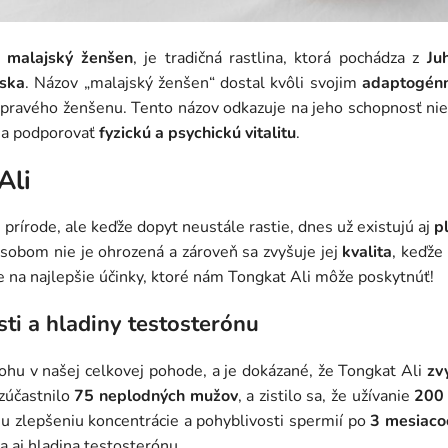
o
malajský ženšen
, je tradičná rastlina, ktorá pochádza z
Ju
ska
. Názov „malajský ženšen“ dostal kvôli svojim
adaptogénn
pravého ženšenu. Tento názov odkazuje na jeho schopnosť niel
e a podporovať
fyzickú a psychickú vitalitu
.
Ali
 prírode, ale keďže dopyt neustále rastie, dnes už existujú aj
p
sobom nie je ohrozená a zároveň sa zvyšuje jej
kvalita
, keďže
 na najlepšie účinky, ktoré nám Tongkat Ali môže poskytnúť!
sti a hladiny testosterónu
ohu v našej celkovej pohode, a je dokázané, že Tongkat Ali
zv
 zúčastnilo
75 neplodných mužov
, a zistilo sa, že užívanie
200 
 zlepšeniu koncentrácie a pohyblivosti spermií po
3 mesiaco
a aj hladina testosterónu.