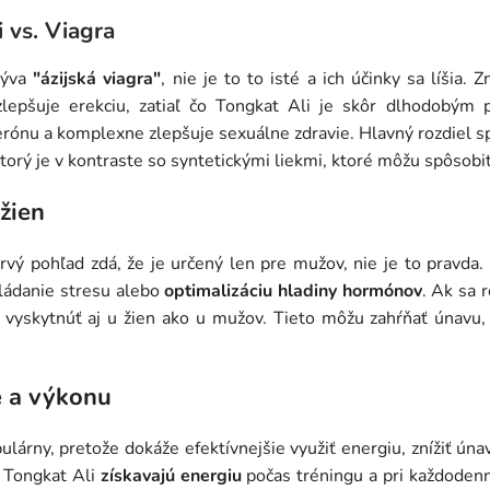
 vs. Viagra
azýva
"ázijská viagra"
, nie je to to isté a ich účinky sa líšia
 zlepšuje erekciu, zatiaľ čo Tongkat Ali je skôr dlhodobým
erónu a komplexne zlepšuje sexuálne zdravie. Hlavný rozdiel sp
ktorý je v kontraste so syntetickými liekmi, ktoré môžu spôsobiť
žien
rvý pohľad zdá, že je určený len pre mužov, nie je to pravda.
vládanie stresu alebo
optimalizáciu hladiny hormónov
. Ak sa 
vyskytnúť aj u žien ako u mužov. Tieto môžu zahŕňať únavu
e a výkonu
ulárny, pretože dokáže efektívnejšie využiť energiu, znížiť úna
í Tongkat Ali
získavajú energiu
počas tréningu a pri každodenn