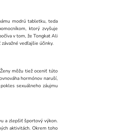
. Známu modrú tabletku, teda
 pomocníkom, ktorý zvyšuje
očíva v tom, že Tongkat Ali
 závažné vedľajšie účinky.
 Ženy môžu tiež oceniť túto
rovnováha hormónov naruší,
, pokles sexuálneho záujmu
vu a zlepšiť športový výkon.
ých aktivitách. Okrem toho