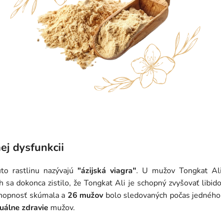
nej dysfunkcii
úto rastlinu nazývajú
"ázijská viagra"
. U mužov Tongkat Ali
h sa dokonca zistilo, že Tongkat Ali je schopný zvyšovať libido
schopnosť skúmala a
26 mužov
bolo sledovaných počas jedného r
uálne zdravie
mužov.