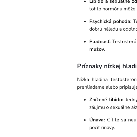
Libido a sexuálne zd
tohto hormónu môže n
Psychická pohoda:
Te
dobrú náladu a odolno
Plodnosť:
Testosterón
mužov
.
Príznaky nízkej hlad
Nízka hladina testoster
prehliadame alebo pripisuje
Znížené libido:
Jedný
záujmu o sexuálne akt
Únava:
Cítite sa neu
pocit únavy.