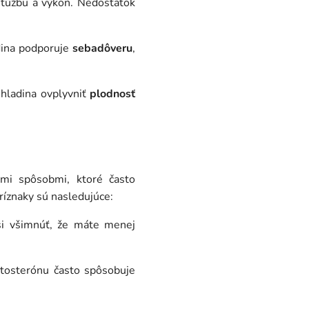
 túžbu a výkon. Nedostatok
dina podporuje
sebadôveru
,
 hladina ovplyvniť
plodnosť
ymi spôsobmi, ktoré často
ríznaky sú nasledujúce:
si všimnúť, že máte menej
stosterónu často spôsobuje