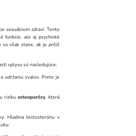
ebo sexuálnom zdraví. Tento
 funkcie, ale aj psychické
sa však stane, ak je príliš
asti vplyvu sú nasledujúce:
a udržaniu svalov. Preto je
u riziku
osteoporózy
, ktorá
y. Hladina testosterónu v
tuku.