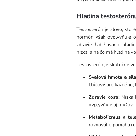
Hladina testosterón
Testosterón je slovo, ktor
hormón však ovplyvňuje ov
zdravie. Udržiavanie hladi
nízka, a na čo má hladina vp
Testosterón je skutočne veľ
Svalová hmota a sila
kľúčový pre každého, 
Zdravie kostí:
Nízka h
ovplyvňuje aj mužov.
Metabolizmus a tele
rovnováhe pomáha re