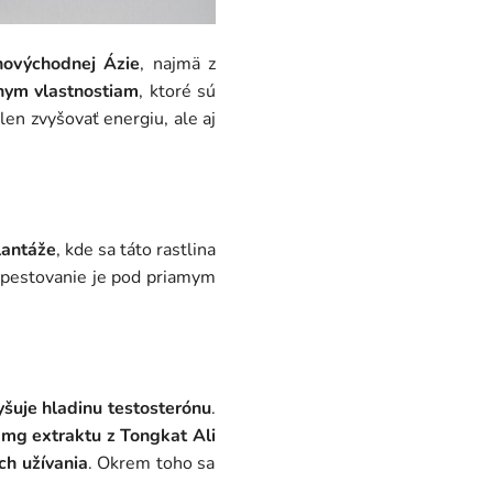
hovýchodnej Ázie
, najmä z
ym vlastnostiam
, ktoré sú
en zvyšovať energiu, ale aj
lantáže
, kde sa táto rastlina
 pestovanie je pod priamym
yšuje hladinu testosterónu
.
mg extraktu z Tongkat Ali
ch užívania
. Okrem toho sa