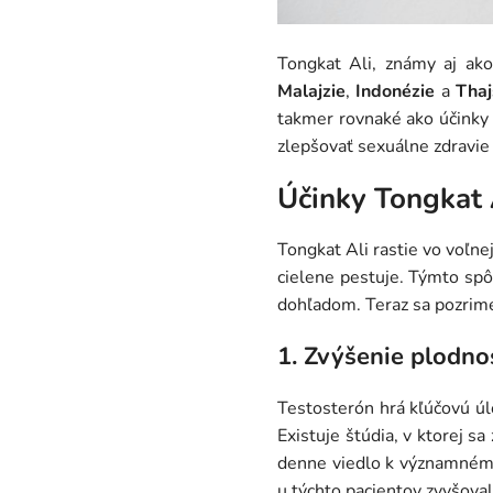
Tongkat Ali, známy aj ak
Malajzie
,
Indonézie
a
Thaj
takmer rovnaké ako účinky 
zlepšovať sexuálne zdravi
Účinky Tongkat 
Tongkat Ali rastie vo voľnej
cielene pestuje. Týmto spô
dohľadom. Teraz sa pozrime
1. Zvýšenie plodno
Testosterón hrá kľúčovú úl
Existuje štúdia, v ktorej sa
denne viedlo k významnému
u týchto pacientov zvyšoval