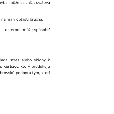
ýba, môže sa znížiť svalová
najmä v oblasti brucha.
testosterónu môže spôsobiť
lada, stres alebo sklony k
n,
kortizol
, ktorý produkujú
obrovskú podporu tým, ktorí