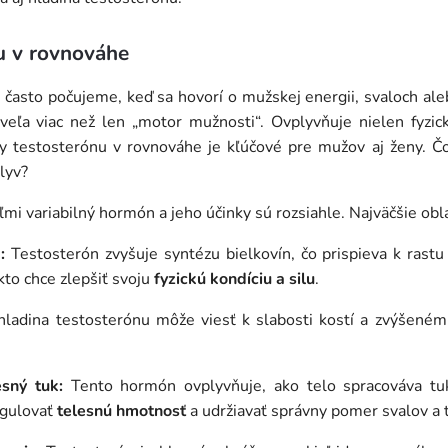
u v rovnováhe
é často počujeme, keď sa hovorí o mužskej energii, svaloch al
eľa viac než len „motor mužnosti“. Ovplyvňuje nielen fyzické
ny testosterónu v rovnováhe je kľúčové pre mužov aj ženy. Čo 
lyv?
mi variabilný hormón a jeho účinky sú rozsiahle. Najväčšie obl
:
Testosterón zvyšuje syntézu bielkovín, čo prispieva k rastu 
kto chce zlepšiť svoju
fyzickú kondíciu a silu
.
ladina testosterónu môže viesť k slabosti kostí a zvýšeném
sný tuk:
Tento hormón ovplyvňuje, ako telo spracováva tuk
gulovať
telesnú hmotnosť
a udržiavať správny pomer svalov a 