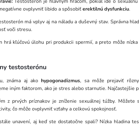
ravie:
Testosterón je hlavným hráčom, pokiaľ ide o sexuálnu
egatívne ovplyvniť libido a spôsobiť
erektilnú dysfunkciu
.
stosterón má vplyv aj na náladu a duševný stav. Správna hla
sť voči stresu.
 hrá kľúčovú úlohu pri produkcii spermií, a preto môže nízka
iny testosterónu
ónu, známa aj ako
hypogonadizmus
, sa môže prejaviť rôzn
me iným faktorom, ako je stres alebo starnutie. Najčastejšie p
m z prvých príznakov je zníženie sexuálnej túžby. Môžete 
ivity, čo môže ovplyvniť vzťahy a celkovú spokojnosť.
stále unavení, aj keď ste dostatočne spali? Nízka hladina te