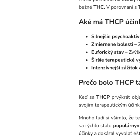
bežné
THC.
V porovnaní s 
Aké má THCP účin
Silnejšie psychoaktí
Zmiernene bolesti
– Z
Euforický stav
– Zvýše
Širšie terapeutické v
Intenzívnejší zážito
Prečo bolo THCP t
Keď sa
THCP
prvýkrát obj
svojim terapeutickým účink
Mnoho ľudí si všimlo, že t
sa rýchlo stalo
populárnym
účinky a dokázal vyvolať ešt