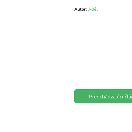
Autor:
Adél
Predchádzajúci čl