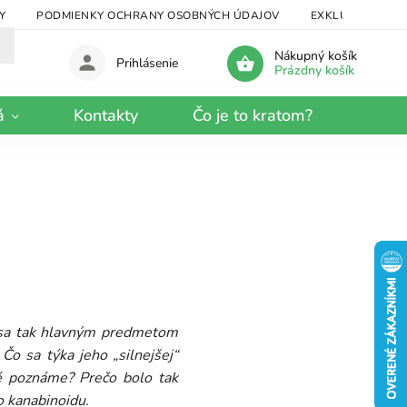
Y
PODMIENKY OCHRANY OSOBNÝCH ÚDAJOV
EXKLUZÍVNY KRA
Nákupný košík
Prihlásenie
Prázdny košík
á
Kontakty
Čo je to kratom?
l sa tak hlavným predmetom
Čo sa týka jeho „silnejšej“
ré poznáme? Prečo bolo tak
o kanabinoidu.