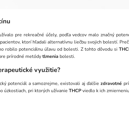
cínu
ívalo pre rekreačné účely, podľa vedcov malo značný potenc
cientov, ktorí hľadali alternatívnu liečbu svojich bolestí. Pre
ho robilo potenciálnu úľavu od bolesti. Z tohto dôvodu si
THC
 pre prírodné metódy
tlmenia
bolesti.
rapeutické využitie?
ký potenciál a samozrejme, existovali aj ďalšie
zdravotné
prí
 úzkostiach, pri ktorých užívanie
THCP
viedlo k ich zmierneniu