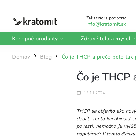
Zákaznícka podpora:
Konopné produkty
Zdravé telo a myseľ
Domov
Blog
Čo je THCP a prečo bolo tak 
/
/
Čo je THCP a
13.11.2024
THCP sa objavilo ako nový
debát. Tento kanabinoid si
povesti, nemožno ju vylúč
populárne? V tomto článku 