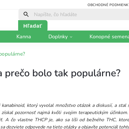
OBCHODNÉ PODMIENK
Hľadať
Kanna
Doplnky
Konopné semen
populárne?
 prečo bolo tak populárne?
 kanabinoid, ktorý vyvolal množstvo otázok a diskusií, a sta
 získal pozornosť najmä kvôli svojim terapeutickým účinkom. 
iť. A čo vlastne THCP je, ako sa líši od bežného THC, kto
sa dozviete odpovede na tieto otázky a objavíte potenciál toht