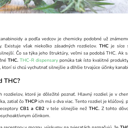
 kanabinoidy a podľa vedcov je chemicky podobné už známe
y. Existuje však niekoľko zásadných rozdielov.
THC
je síce 
ilnejší. Čo sa týka jeho štruktúry, veľmi sa podobá THC. Ak 
ežné
THC.
THC-R dispensary
ponúka tak ísto kvalitné produ
 ktorí si chcú vychutnať silnejšie a dlhšie trvajúce účinky kanab
od THC?
h rozdielov, ktoré je dôležité poznať. Hlavný rozdiel je v che
a, zatiaľ čo
THCP
ich má o dva viac. Tento rozdiel je kľúčový
receptory
CB1 a CB2
v tele silnejšie než
THC.
Z tohto dô
 psychoaktívnym účinkom.
a receptory v mozgu, výskumy na zvieratách naznačujú, že
TH