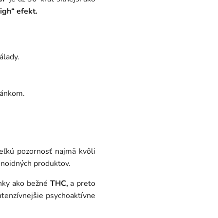
igh“ efekt
.
álady.
ánkom.
veľkú pozornosť najmä kvôli
inoidných produktov.
inky ako bežné
THC,
a preto
intenzívnejšie psychoaktívne