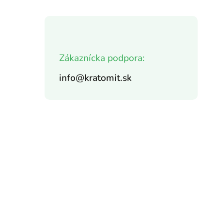
Zákaznícka podpora:
info@kratomit.sk
,