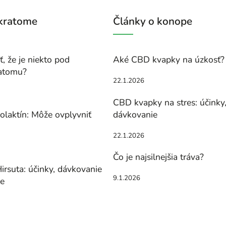
 kratome
Články o konope
, že je niekto pod
Aké CBD kvapky na úzkosť?
atomu?
22.1.2026
CBD kvapky na stres: účinky
olaktín: Môže ovplyvniť
dávkovanie
22.1.2026
Čo je najsilnejšia tráva?
irsuta: účinky, dávkovanie
9.1.2026
ie