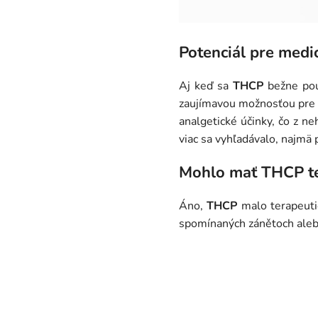
Potenciál pre medi
Aj keď sa
THCP
bežne použ
zaujímavou možnosťou pre pa
analgetické účinky, čo z ne
viac sa vyhľadávalo, najmä
Mohlo mať THCP te
Áno,
THCP
malo terapeutic
spomínaných zánětoch alebo