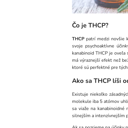
Čo je THCP?
THCP
patrí medzi novšie
svoje psychoaktívne účink
kanabinoid THCP je oveľa s
má výraznejší efekt než b
ktoré sú perfektné pre tých,
Ako sa THCP líši 
Existuje niekoľko zásadnýc
molekule iba 5 atómov uhlík
sa viaže na kanabinoidné 
silnejším a intenzívnejším
Ak sa pozrieme na účinky n