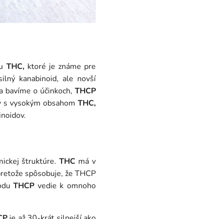
mu
THC,
ktoré je známe pre
silný kanabinoid, ale novší
sa bavíme o účinkoch,
THCP
kty s vysokým obsahom
THC,
inoidov.
mickej štruktúre.
THC
má v
, pretože spôsobuje, že THCP
vodu
THCP
vedie k omnoho
CP
je až 30-krát silnejší ako