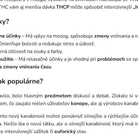
THC vám aj menšia dávka
THCP
môže spôsobiť intenzívnejší
„h
ky?
vne účinky
– Má vplyv na mozog, spôsobuje
zmeny
vnímania a n
mierňuje bolesti a redukuje stres a úzkosť.
ná citlivosť na zvuky a farby.
yužitie
– Má relaxačné účinky a je vhodný pri
problémoch
so sp
k a zmeny vnímania času
.
ak populárne?
avilo, bolo hlavným
predmetom
diskusií a debat. Získalo si 
om, čo zaujalo nielen užívateľov
konope,
ale aj výrobcov kanab
ento nový kanabinoid mohol ponúknuť silnejšie a rýchlejšie úč
.
Nešlo iba o novú látku, ale o silnejší kanabinoid, ktorý mal 
e intenzívnejší zážitok či
euforický
stav.