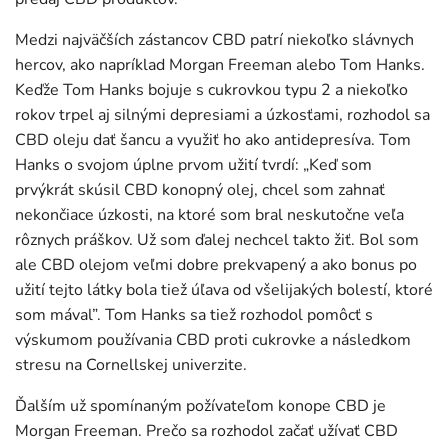
Medzi najväčších zástancov CBD patrí niekoľko slávnych
hercov, ako napríklad Morgan Freeman alebo Tom Hanks.
Keďže Tom Hanks bojuje s cukrovkou typu 2 a niekoľko
rokov trpel aj silnými depresiami a úzkosťami, rozhodol sa
CBD oleju dať šancu a využiť ho ako antidepresíva. Tom
Hanks o svojom úplne prvom užití tvrdí: „Keď som
prvýkrát skúsil CBD konopný olej, chcel som zahnať
nekončiace úzkosti, na ktoré som bral neskutočne veľa
rôznych práškov. Už som ďalej nechcel takto žiť. Bol som
ale CBD olejom veľmi dobre prekvapený a ako bonus po
užití tejto látky bola tiež úľava od všelijakých bolestí, ktoré
som mával”. Tom Hanks sa tiež rozhodol pomôcť s
výskumom používania CBD proti cukrovke a následkom
stresu na Cornellskej univerzite.
Ďalším už spomínaným požívateľom konope CBD je
Morgan Freeman. Prečo sa rozhodol začať užívať CBD