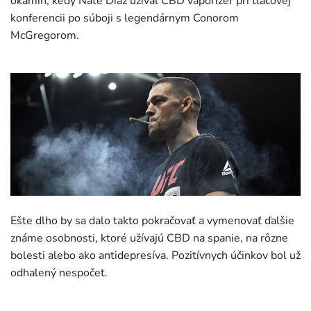
okamih, kedy Nate Diaz užíval CBD vaporizér pri tlačovej
konferencii po súboji s legendárnym Conorom
McGregorom.
Ešte dlho by sa dalo takto pokračovať a vymenovať ďalšie
známe osobnosti, ktoré užívajú CBD na spanie, na rôzne
bolesti alebo ako antidepresíva. Pozitívnych účinkov bol už
odhalený nespočet.