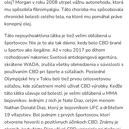
olej? Morgan v roku 2008 utrpel vážnu autonehodu, ktorá
mu spôsobila fibromyalgiu. Táto choroba mu spôsobovala
chronické bolesti celého tela, na ktoré mu pomáhal práve
konopný olej.
Táto nepsychoaktívna látka je tiež veľmi obľúbená u
športovcov. Nie je to ale tak dávno, kedy bolo CBD brané
u športov ako ilegálne. Až v roku 2017 po dlhom
rozhodovaní nakoniec Svetová antidopingová agentúra,
skrátene WADA, zrušila všetky obmedzenia v súvislosti s
používaním CBD pri športe a súťažiach. Posledné
Olympijské hry v Tokiu boli tiež prvou celosvetovou
súťažou, kde zúčastnení mohli užívať CBD výrobky. Keďže
táto látka uľavuje od bolestí, je veľmi obľúbená u MMA
bojovníkov. Jedným z nich je Nate Diaz, celým menom
Nathan Donald Diaz, ktorý je bojovníkom UFC a držiteľom
19 víťazstiev. Bol jedným z prvých športovcov, ktorí
otvorene hovorili o pozitívnych účinkoch CBD. Známy je