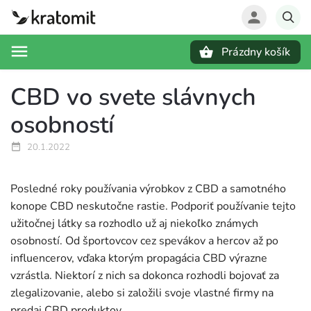
Prázdny košík
Hľadať
CBD vo svete slávnych
osobností
20.1.2022
Posledné roky používania výrobkov z CBD a samotného
konope CBD neskutočne rastie. Podporiť používanie tejto
užitočnej látky sa rozhodlo už aj niekoľko známych
osobností. Od športovcov cez spevákov a hercov až po
influencerov, vďaka ktorým propagácia CBD výrazne
vzrástla. Niektorí z nich sa dokonca rozhodli bojovať za
zlegalizovanie, alebo si založili svoje vlastné firmy na
predaj CBD produktov.