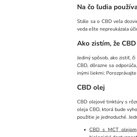
Na čo ľudia použív
Stále sa o CBD veľa dozvie
veda ešte nepreukázala úči
Ako zistím, že CBD
Jediný spôsob, ako zistiť, 
CBD, dôrazne sa odporúča,
inými liekmi; Porozprávajte
CBD olej
CBD olejové tinktúry s rô
oleja CBD, ktorá bude vyho
použitie je jednoduché. Je
CBD s MCT olejom