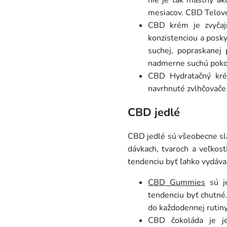
nie je tak mastný ak
mesiacov. CBD Telové
CBD krém je zvyčaj
konzistenciou a posky
suchej, popraskanej
nadmerne suchú poko
CBD Hydratačný krém
navrhnuté zvlhčovače 
CBD jedlé
CBD jedlé sú všeobecne sla
dávkach, tvaroch a veľkos
tendenciu byť ľahko vydávan
CBD Gummies
sú je
tendenciu byť chutné.
do každodennej rutiny
CBD čokoláda je je