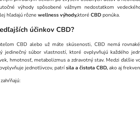
skutočné výhody spôsobené vážnym nedostatkom vedecké
lej hľadajú rôzne
wellness výhody,
ktoré
CBD
ponúka.
vedľajších účinkov CBD?
vateľom CBD alebo už máte skúsenosti, CBD nemá rovnaké
jedinečný súbor vlastností, ktoré ovplyvňujú každého jedn
 vek, hmotnosť, metabolizmus a zdravotný stav. Medzi ďalšie v
ovplyvňuje jednotlivcov, patrí
sila a čistota CBD,
ako aj frekven
 zahŕňajú: