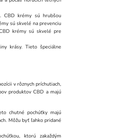
a a počas horúcich letných
ja. CBD krémy sú hrubšou
rémy sú skvelé na prevenciu
. CBD krémy sú skvelé pre
ny krásy. Tieto špeciálne
ícii v rôznych príchutiach,
typov produktov CBD a majú
eto chutné pochúťky majú
kach. Môžu byť ľahko pridané
chúťkou, ktorú zakaždým