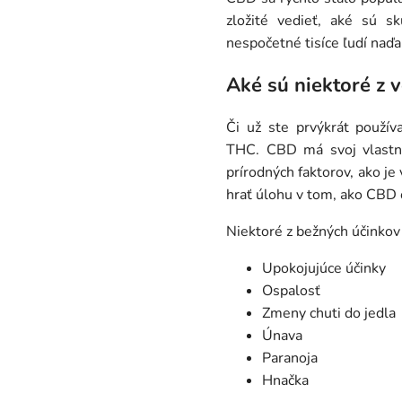
zložité vedieť, aké sú 
nespočetné tisíce ľudí naďa
Aké sú niektoré z 
Či už ste prvýkrát použí
THC. CBD má svoj vlastný 
prírodných faktorov, ako je
hrať úlohu v tom, ako CBD 
Niektoré z bežných účinkov
Upokojujúce účinky
Ospalosť
Zmeny chuti do jedla
Únava
Paranoja
Hnačka