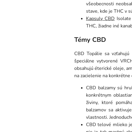
všeobecnosti neobsah
stave, kde je THC v s
Kapsuly CBD
Isolate
THC, žiadne iné kanab
Témy CBD
CBD Topálie sa vzťahujú
špeciálne vytvorené VRCH
obsahujú éterické oleje, a
na zacielenie na konkrétne 
CBD balzamy sú hrubé
konkrétnym oblastia
živiny, ktoré pomáh
balzamov sa aktivuje
vlastnosti. Jednoduch
CBD telové mlieko je