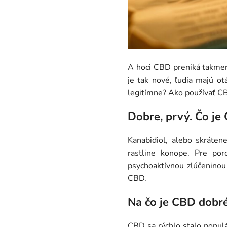
A hoci CBD preniká takmer
je tak nové, ľudia majú ot
legitímne? Ako používať CB
Dobre, prvý. Čo je
Kanabidiol, alebo skráten
rastline konope. Pre por
psychoaktívnou zlúčeninou 
CBD.
Na čo je CBD dobr
CBD sa rýchlo stalo populá