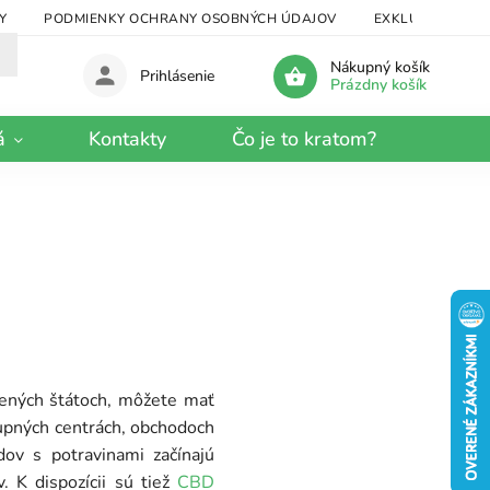
Y
PODMIENKY OCHRANY OSOBNÝCH ÚDAJOV
EXKLUZÍVNY KRA
Nákupný košík
Prihlásenie
Prázdny košík
á
Kontakty
Čo je to kratom?
jených štátoch, môžete mať
kupných centrách, obchodoch
ov s potravinami začínajú
 K dispozícii sú tiež
CBD