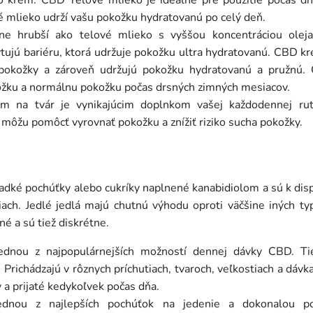
o krém. CBD Telové mlieko je ideálne pre použitie počas dň
 mlieko udrží vašu pokožku hydratovanú po celý deň.
ne hrubší ako telové mlieko s vyššou koncentráciou ole
tujú bariéru, ktorá udržuje pokožku ultra hydratovanú. CBD k
 pokožky a zároveň udržujú pokožku hydratovanú a pružnú
žku a normálnu pokožku počas drsných zimných mesiacov.
 na tvár je vynikajúcim doplnkom vašej každodennej ruti
môžu pomôcť vyrovnať pokožku a znížiť riziko sucha pokožky.
dké pochúťky alebo cukríky naplnené kanabidiolom a sú k dispoz
tiach. Jedlé jedlá majú chutnú výhodu oproti väčšine iných 
é a sú tiež diskrétne.
dnou z najpopulárnejších možností dennej dávky CBD. Ti
 Prichádzajú v rôznych príchutiach, tvaroch, veľkostiach a dáv
 a prijaté kedykoľvek počas dňa.
dnou z najlepších pochúťok na jedenie a dokonalou po