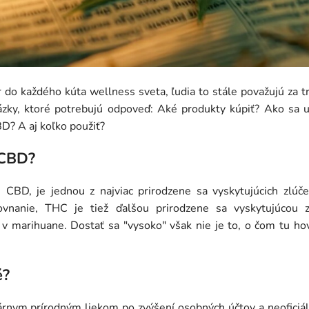
 do každého kúta wellness sveta, ľudia to stále považujú za 
ázky, ktoré potrebujú odpoveď: Aké produkty kúpiť? Ako sa uis
D? A aj koľko použiť?
 CBD?
e CBD, je jednou z najviac prirodzene sa vyskytujúcich zlúče
ovnanie, THC je tiež ďalšou prirodzene sa vyskytujúcou 
v marihuane. Dostať sa "vysoko" však nie je to, o čom tu hov
é?
rnym prírodným liekom po zvýšení osobných účtov a neoficiál