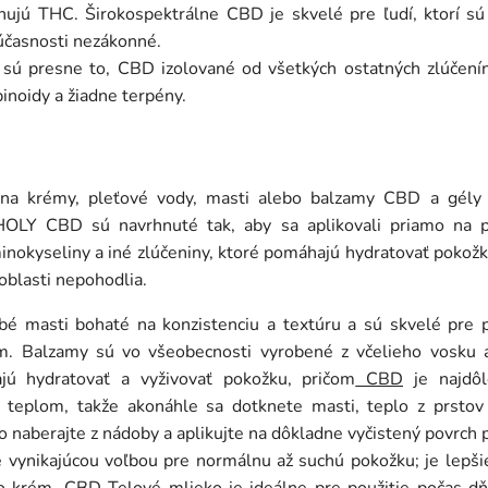
ujú THC. Širokospektrálne CBD je skvelé pre ľudí, ktorí sú c
účasnosti nezákonné.
 sú presne to, CBD izolované od všetkých ostatných zlúčenín
inoidy a žiadne terpény.
 na krémy, pleťové vody, masti alebo balzamy CBD a gély
OLY CBD sú navrhnuté tak, aby sa aplikovali priamo na 
minokyseliny a iné zlúčeniny, ktoré pomáhajú hydratovať pokožk
oblasti nepohodlia.
 masti bohaté na konzistenciu a textúru a sú skvelé pre p
m. Balzamy sú vo všeobecnosti vyrobené z včelieho vosku a
ajú hydratovať a vyživovať pokožku, pričom
CBD
je najdôl
 teplom, takže akonáhle sa dotknete masti, teplo z prstov 
o naberajte z nádoby a aplikujte na dôkladne vyčistený povrch 
 vynikajúcou voľbou pre normálnu až suchú pokožku; je lepši