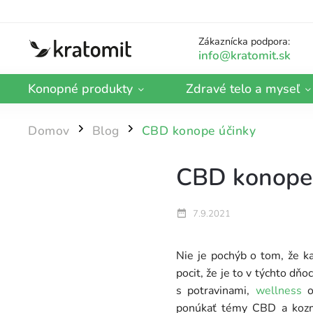
Zákaznícka podpora:
Konopné produkty
Zdravé telo a myseľ
Domov
Blog
CBD konope účinky
/
/
CBD konope 
7.9.2021
Nie je pochýb o tom, že k
pocit, že je to v týchto d
s potravinami,
wellness
ob
ponúkať témy CBD a kozmet