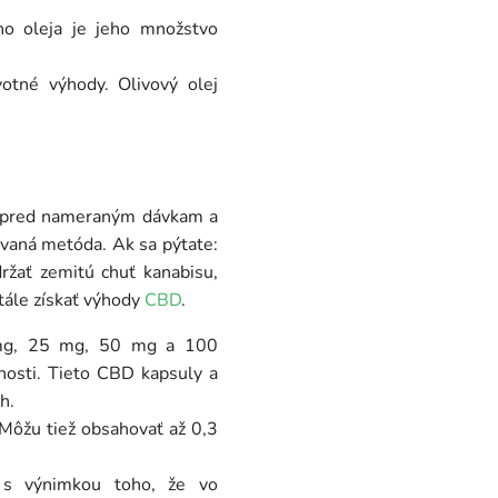
o oleja je jeho množstvo
otné výhody. Olivový olej
opred nameraným dávkam a
ovaná metóda. Ak sa pýtate:
žať zemitú chuť kanabisu,
tále získať výhody
CBD
.
0 mg, 25 mg, 50 mg a 100
nosti. Tieto CBD kapsuly a
h.
Môžu tiež obsahovať až 0,3
s výnimkou toho, že vo