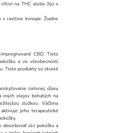
itliví na THC alebo žijú v
 v rastline konope. Žiadne
 impregnované CBD. Tieto
pokožku a vo všeobecnosti
u. Tieto produkty sú skvelé
oskytovanie cielenej úľavy
 iných olejov bohatých na
ežitejšou zložkou. Väčšina
aktivuje jeho terapeutické
pokožky.
e absorbovať cez pokožku a