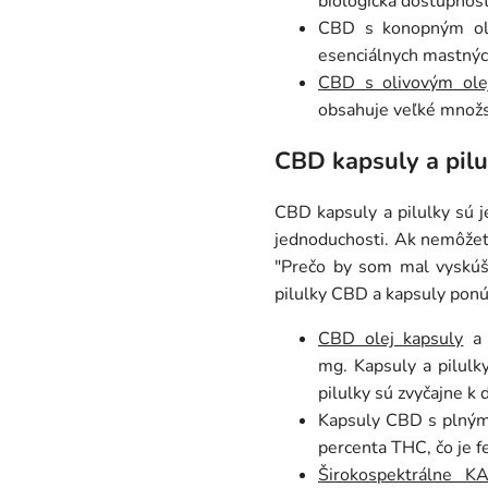
biologická dostupnosť 
CBD s konopným ole
esenciálnych mastnýc
CBD s olivovým ol
obsahuje veľké množs
CBD kapsuly a pilu
CBD kapsuly a pilulky sú j
jednoduchosti. Ak nemôžete
"Prečo by som mal vyskúš
pilulky CBD a kapsuly ponú
CBD olej kapsuly
a 
mg. Kapsuly a pilulk
pilulky sú zvyčajne k 
Kapsuly CBD s plným 
percenta THC, čo je f
Širokospektrálne 