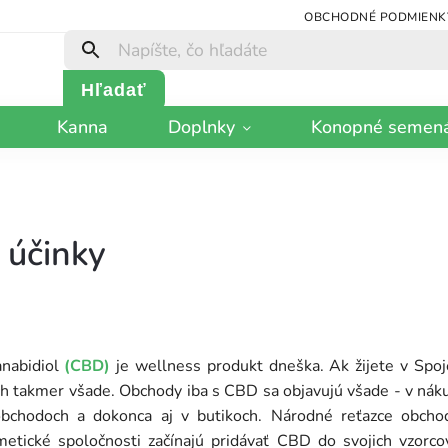
OBCHODNÉ PODMIENK
Hľadať
Kanna
Doplnky
Konopné semen
účinky
anabidiol
(CBD)
je wellness produkt dneška. Ak žijete v Spo
ňoch takmer všade. Obchody iba s CBD sa objavujú všade - v ná
chodoch a dokonca aj v butikoch. Národné reťazce obchod
ické spoločnosti začínajú pridávať CBD do svojich vzorcov.