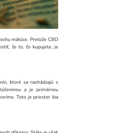
trochu mätúce. Pretože CBD
tiť, že to, čo kupujete, je
nín, ktoré sa nachádzajú v
zlúčeninou a je primárnou
oríme. Toto je priestor iba
nych dôkazov. Stále je však