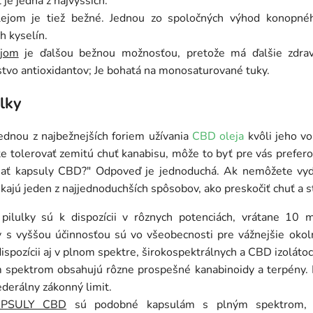
je jedna z najvyšších.
jom je tiež bežné. Jednou zo spoločných výhod konopnéh
h kyselín.
ejom
je ďalšou bežnou možnosťou, pretože má ďalšie zdrav
tvo antioxidantov; Je bohatá na monosaturované tuky.
lky
ednou z najbežnejších foriem užívania
CBD oleja
kvôli jeho v
 tolerovať zemitú chuť kanabisu, môže to byť pre vás prefer
ať kapsuly CBD?" Odpoveď je jednoduchá. Ak nemôžete vydr
kajú jeden z najjednoduchších spôsobov, ako preskočiť chuť a s
pilulky sú k dispozícii v rôznych potenciách, vrátane 1
y s vyššou účinnosťou sú vo všeobecnosti pre vážnejšie okol
dispozícii aj v plnom spektre, širokospektrálnych a CBD izolátoc
spektrom obsahujú rôzne prospešné kanabinoidy a terpény. 
ederálny zákonný limit.
KAPSULY CBD
sú podobné kapsulám s plným spektrom, 