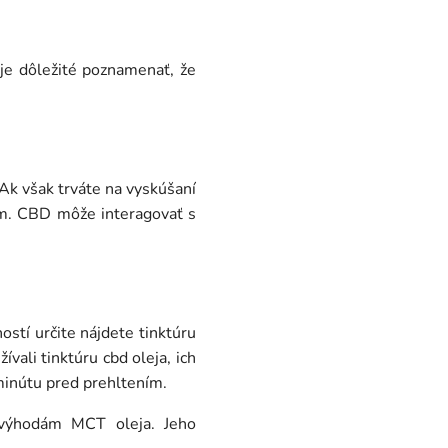
 je dôležité poznamenať, že
. Ak však trváte na vyskúšaní
om. CBD môže interagovať s
tí určite nájdete tinktúru
ali tinktúru cbd oleja, ich
minútu pred prehltením.
m výhodám MCT oleja. Jeho