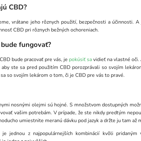
ajú CBD?
me, vrátane jeho rôznych použití, bezpečnosti a účinnosti. A
nnosť CBD pri rôznych bežných ochoreniach.
 bude fungovať?
či CBD bude pracovať pre vás, je
pokúsiť sa
vidieť na vlastné oči
 aby ste sa pred použitím CBD porozprávali so svojím lekár
 sa so svojím lekárom o tom, či je CBD pre vás to pravé.
znymi nosnými olejmi sú hojné. S množstvom dostupných možnos
vovať vašim potrebám. V prípade, že ste nikdy predtým nepoužív
dnoducho umiestnite meranú dávku pod jazyk a držte ju tam až 
je jednou z najpopulárnejších kombinácií kvôli pridaný