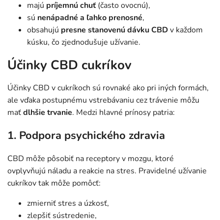
majú
príjemnú chuť
(často ovocnú),
sú
nenápadné a ľahko prenosné
,
obsahujú
presne stanovenú dávku CBD
v každom
kúsku, čo zjednodušuje užívanie.
Účinky CBD cukríkov
Účinky CBD v cukríkoch sú rovnaké ako pri iných formách,
ale vďaka postupnému vstrebávaniu cez trávenie môžu
mať
dlhšie trvanie
. Medzi hlavné prínosy patria:
1. Podpora psychického zdravia
CBD môže pôsobiť na receptory v mozgu, ktoré
ovplyvňujú náladu a reakcie na stres. Pravidelné užívanie
cukríkov tak môže pomôcť:
zmierniť stres a úzkosť,
zlepšiť sústredenie,