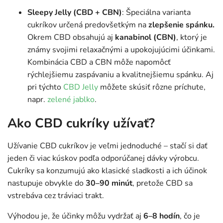
Sleepy Jelly (CBD + CBN)
: Špeciálna varianta
cukríkov určená predovšetkým na
zlepšenie spánku.
Okrem CBD obsahujú aj
kanabinol (CBN)
, ktorý je
známy svojimi relaxačnými a upokojujúcimi účinkami.
Kombinácia CBD a CBN môže napomôcť
rýchlejšiemu zaspávaniu a kvalitnejšiemu spánku. Aj
pri týchto
CBD Jelly
môžete skúsiť rôzne príchute,
napr.
zelené jablko
.
Ako CBD cukríky užívať?
Užívanie CBD cukríkov je veľmi jednoduché – stačí si dať
jeden či viac kúskov podľa odporúčanej dávky výrobcu.
Cukríky sa konzumujú ako klasické sladkosti a ich účinok
nastupuje obvykle do
30–90 minút
, pretože CBD sa
vstrebáva cez tráviaci trakt.
Výhodou je, že účinky môžu vydržať aj
6–8 hodín
, čo je