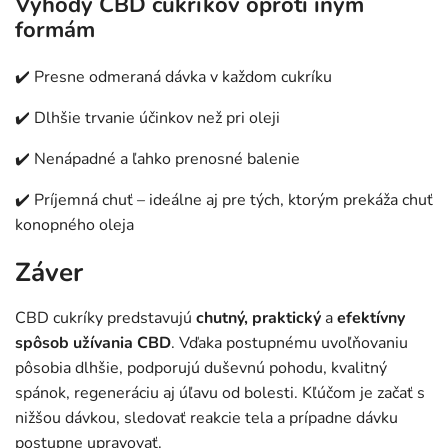
Výhody CBD cukríkov oproti iným
formám
✔️ Presne odmeraná dávka v každom cukríku
✔️ Dlhšie trvanie účinkov než pri oleji
✔️ Nenápadné a ľahko prenosné balenie
✔️ Príjemná chuť – ideálne aj pre tých, ktorým prekáža chuť
konopného oleja
Záver
CBD cukríky predstavujú
chutný, praktický
a
efektívny
spôsob užívania CBD
. Vďaka postupnému uvoľňovaniu
pôsobia dlhšie, podporujú duševnú pohodu, kvalitný
spánok, regeneráciu aj úľavu od bolesti. Kľúčom je začať s
nižšou dávkou, sledovať reakcie tela a prípadne dávku
postupne upravovať.