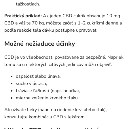
ťažkostiach.
Praktický príklad:
Ak jeden CBD cukrík obsahuje 10 mg
CBD a vážite 70 kg, môžete začať s 1–2 cukríkmi denne a
podľa reakcie tela dávku postupne upravovať.
Možné nežiaduce účinky
CBD je vo všeobecnosti považované za bezpečné. Napriek
tomu sa u niektorých citlivých jedincov môžu objaviť:
ospalosť alebo únava,
sucho v ústach,
tráviace ťažkosti (napr. hnačka),
mierne zníženie krvného tlaku.
Ak užívate lieky (napr. na riedenie krvi alebo tlak),
konzultujte kombináciu CBD s lekárom.