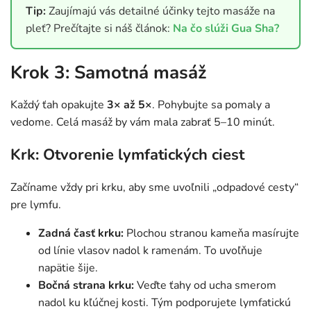
Tip:
Zaujímajú vás detailné účinky tejto masáže na
pleť? Prečítajte si náš článok:
Na čo slúži Gua Sha?
Krok 3: Samotná masáž
Každý ťah opakujte
3× až 5×
. Pohybujte sa pomaly a
vedome. Celá masáž by vám mala zabrať 5–10 minút.
Krk: Otvorenie lymfatických ciest
Začíname vždy pri krku, aby sme uvoľnili „odpadové cesty“
pre lymfu.
Zadná časť krku:
Plochou stranou kameňa masírujte
od línie vlasov nadol k ramenám. To uvoľňuje
napätie šije.
Bočná strana krku:
Veďte ťahy od ucha smerom
nadol ku kľúčnej kosti. Tým podporujete lymfatickú