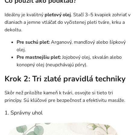
Čo použiť ako podklad?
Ideálny je kvalitný
pleťový olej
. Stačí 3–5 kvapiek zohriať v
dlaniach a jemne vtláčať do vyčistenej pleti tváre, krku a
dekoltu.
Pre suchú pleť:
Arganový, mandľový alebo šípkový
olej.
Pre mastnejšiu pleť:
Jojobový olej, skvalán alebo
konopný olej (neupchávajú póry).
Krok 2: Tri zlaté pravidlá techniky
Skôr než priložíte kameň k tvári, osvojte si tieto tri
princípy. Sú kľúčové pre bezpečnosť a efektivitu masáže.
1. Správny uhol