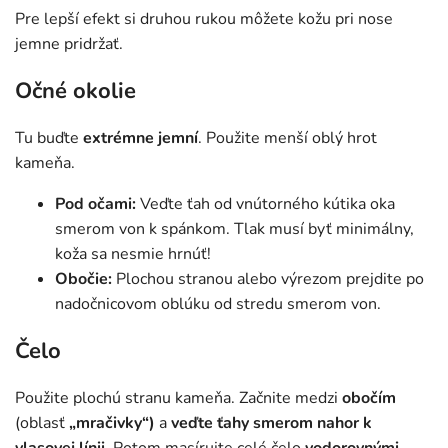
Pre lepší efekt si druhou rukou môžete kožu pri nose
jemne pridržať.
Očné okolie
Tu buďte
extrémne jemní
. Použite menší oblý hrot
kameňa.
Pod očami:
Veďte ťah od vnútorného kútika oka
smerom von k spánkom. Tlak musí byť minimálny,
koža sa nesmie hrnúť!
Obočie:
Plochou stranou alebo výrezom prejdite po
nadočnicovom oblúku od stredu smerom von.
Čelo
Použite plochú stranu kameňa.
Začnite medzi
obočím
(oblasť
„mračivky“)
a
veďte ťahy smerom nahor k
vlasovej línii
.
Potom masírujte celé čelo
vodorovnými