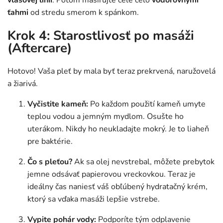
ťahmi
od stredu smerom k spánkom.
Krok 4: Starostlivosť po masáži
(Aftercare)
Hotovo! Vaša pleť by mala byť teraz prekrvená, naružovelá
a žiarivá.
Vyčistite kameň:
Po každom použití kameň umyte
teplou vodou a jemným mydlom. Osušte ho
uterákom. Nikdy ho neukladajte mokrý. Je to liaheň
pre baktérie.
Čo s pleťou?
Ak sa olej nevstrebal, môžete prebytok
jemne odsávať papierovou vreckovkou. Teraz je
ideálny čas naniesť váš obľúbený hydratačný krém,
ktorý sa vďaka masáži lepšie vstrebe.
Vypite pohár vody:
Podporíte tým odplavenie