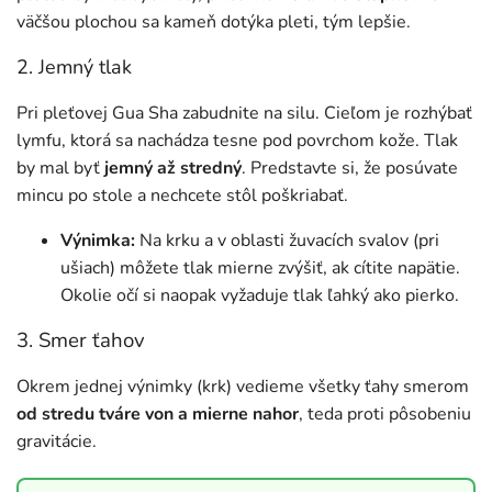
väčšou plochou sa kameň dotýka pleti, tým lepšie.
2. Jemný tlak
Pri pleťovej Gua Sha zabudnite na silu. Cieľom je rozhýbať
lymfu, ktorá sa nachádza tesne pod povrchom kože. Tlak
by mal byť
jemný až stredný
. Predstavte si, že posúvate
mincu po stole a nechcete stôl poškriabať.
Výnimka:
Na krku a v oblasti žuvacích svalov (pri
ušiach) môžete tlak mierne zvýšiť, ak cítite napätie.
Okolie očí si naopak vyžaduje tlak ľahký ako pierko.
3. Smer ťahov
Okrem jednej výnimky (krk) vedieme všetky ťahy smerom
od stredu tváre von a mierne nahor
, teda proti pôsobeniu
gravitácie.