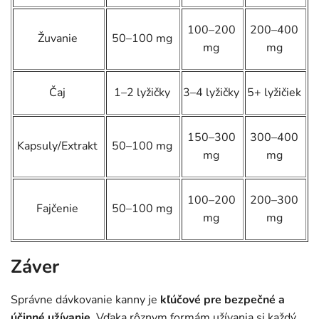
100–200
200–400
Žuvanie
50–100 mg
mg
mg
Čaj
1–2 lyžičky
3–4 lyžičky
5+ lyžičiek
150–300
300–400
Kapsuly/Extrakt
50–100 mg
mg
mg
100–200
200–300
Fajčenie
50–100 mg
mg
mg
Záver
Správne dávkovanie kanny je
kľúčové pre bezpečné a
účinné užívanie
. Vďaka rôznym formám užívania si každý