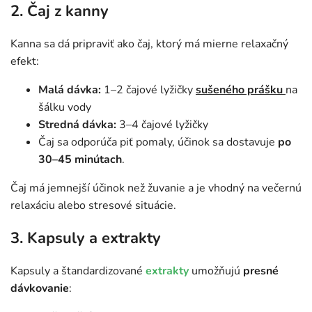
2. Čaj z kanny
Kanna sa dá pripraviť ako čaj, ktorý má mierne relaxačný
efekt:
Malá dávka:
1–2 čajové lyžičky
sušeného prášku
na
šálku vody
Stredná dávka:
3–4 čajové lyžičky
Čaj sa odporúča piť pomaly, účinok sa dostavuje
po
30–45 minútach
.
Čaj má jemnejší účinok než žuvanie a je vhodný na večernú
relaxáciu alebo stresové situácie.
3. Kapsuly a extrakty
Kapsuly a štandardizované
extrakty
umožňujú
presné
dávkovanie
: