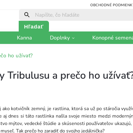
OBCHODNÉ PODMIENK
Hľadať
Kanna
Doplnky
Konopné semen
ečo ho užívať?
y Tribulusu a prečo ho užívať
 ako kotvičník zemný, je rastlina, ktorá sa už po stáročia využí
e aj dnes si táto rastlinka našla svoje miesto medzi moderný
tvo mýtov, vedecké štúdie a skúsenosti používateľov ukazujú
myseľ. Tak prečo ho zaradiť do svojho jedálnička?