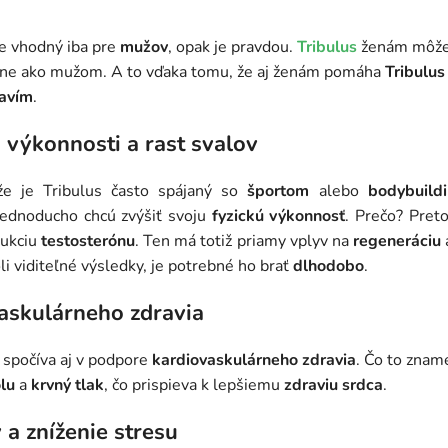
je vhodný iba pre
mužov
, opak je pravdou.
Tribulus
ženám môže 
bne ako mužom. A to vďaka tomu, že aj ženám pomáha
Tribulus 
avím
.
j výkonnosti a rast svalov
 že je
Tribulus
často spájaný so
športom
alebo
bodybuild
 jednoducho chcú zvýšiť svoju
fyzickú výkonnosť
. Prečo? Pret
dukciu
testosterónu
. Ten má totiž priamy vplyv na
regeneráciu
i viditeľné výsledky, je potrebné ho brať
dlhodobo
.
askulárneho zdravia
 spočíva aj v podpore
kardiovaskulárneho zdravia
. Čo to zna
lu
a
krvný tlak
, čo prispieva k lepšiemu
zdraviu srdca
.
 a zníženie stresu