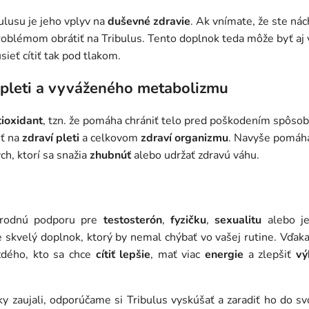
ulusu je jeho vplyv na
duševné zdravie
. Ak vnímate, že ste nác
roblémom obrátiť na Tribulus. Tento doplnok teda môže byť aj
ieť cítiť tak pod tlakom.
 pleti a vyváženého metabolizmu
tioxidant
, tzn. že pomáha chrániť telo pred poškodením spôs
iť na
zdraví pleti
a celkovom
zdraví organizmu
. Navyše pomáh
ch, ktorí sa snažia
zhubnúť
alebo udržať zdravú váhu.
írodnú podporu pre
testosterón
,
fyzičku
,
sexualitu
alebo je
je skvelý doplnok, ktorý by nemal chýbať vo vašej rutine. Vďa
ždého, kto sa chce
cítiť lepšie
, mať viac
energie
a zlepšiť
vý
 zaujali, odporúčame si Tribulus vyskúšať a zaradiť ho do s