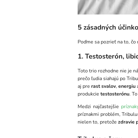
5 zásadných účinko
Poďme sa pozrieť na to, čo
1. Testosterón, libi
Toto trio rozhodne nie je 
prečo ľudia siahajú po Trib
aj pre
rast svalov
,
energiu
produkcie
testosterónu
. To
Medzi najčastejšie
príznak
príznakmi problém, Tribul
nielen to, pretože
zdravie 