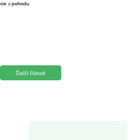
vie
a
pohodu
.
Ďalší článok