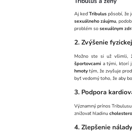
Tribulus a ženy
Aj keď
Tribulus
pôsobí, že 
sexuálneho záujmu
, podo
problém so
sexuálnym zdr
2. Zvýšenie fyzicke
Možno ste si už všimli,
športovcami
a tými, ktorí
hmoty
tým, že zvyšuje pro
byť vedomý toho, že aby bol
3. Podpora kardiov
Významný prínos Tribulusu
znižovať hladinu
cholestero
4. Zlepšenie nálady