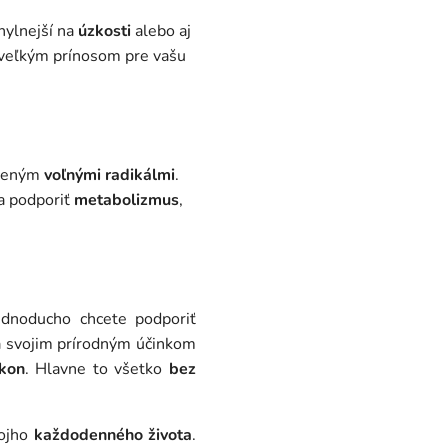
hylnejší na
úzkosti
alebo aj
 veľkým prínosom pre vašu
obeným
voľnými radikálmi
.
a podporiť
metabolizmus
,
dnoducho chcete podporiť
ka svojim prírodným účinkom
kon
. Hlavne to všetko
bez
vojho
každodenného života
.