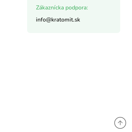
Zákaznícka podpora:
info@kratomit.sk
,