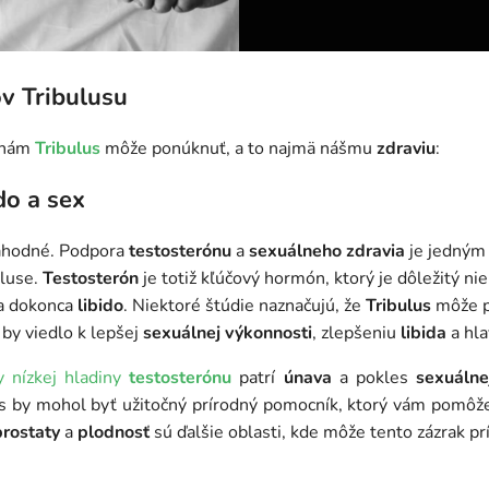
v Tribulusu
 nám
Tribulus
môže ponúknuť, a to najmä nášmu
zdraviu
:
do a sex
náhodné. Podpora
testosterónu
a
sexuálneho zdravia
je jedným 
uluse.
Testosterón
je totiž kľúčový hormón, ktorý je dôležitý ni
a dokonca
libido
. Niektoré štúdie naznačujú, že
Tribulus
môže pr
 by viedlo k lepšej
sexuálnej výkonnosti
, zlepšeniu
libida
a hla
y nízkej hladiny
testosterónu
patrí
únava
a pokles
sexuálne
us by mohol byť užitočný prírodný pomocník, ktorý vám pomôže
prostaty
a
plodnosť
sú ďalšie oblasti, kde môže tento zázrak p