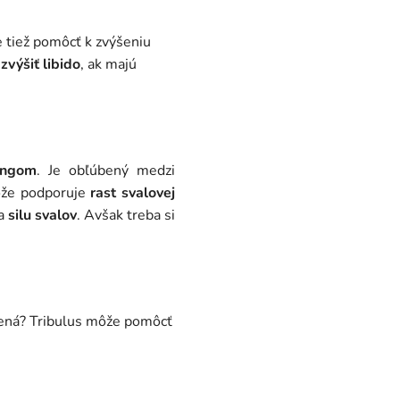
tiež pomôcť k zvýšeniu
zvýšiť libido
, ak majú
ingom
. Je obľúbený medzi
ože podporuje
rast svalovej
a
silu svalov
. Avšak treba si
mená? Tribulus môže pomôcť