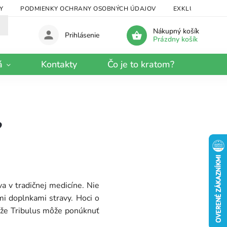
Y
PODMIENKY OCHRANY OSOBNÝCH ÚDAJOV
EXKLUZÍVNY KRA
Nákupný košík
Prihlásenie
Prázdny košík
á
Kontakty
Čo je to kratom?
?
va v tradičnej medicíne. Nie
mi doplnkami stravy. Hoci o
, že Tribulus môže ponúknuť