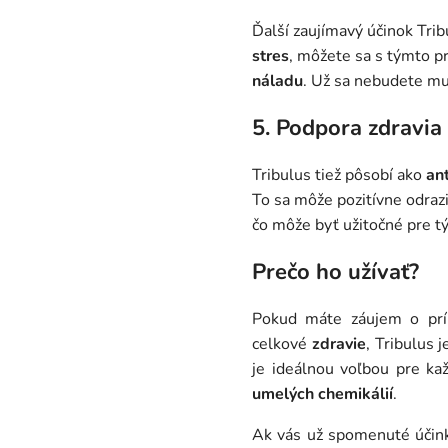
Ďalší zaujímavý účinok Trib
stres
, môžete sa s týmto p
náladu
. Už sa nebudete mus
5. Podpora zdravia
Tribulus tiež pôsobí ako
an
To sa môže pozitívne odraz
čo môže byť užitočné pre tý
Prečo ho užívať?
P
okud máte záujem o pr
celkové
zdravie
, Tribulus 
je ideálnou voľbou pre ka
umelých chemikálií
.
Ak vás už spomenuté účinky