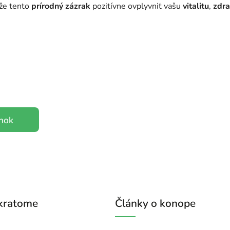
ôže tento
prírodný zázrak
pozitívne ovplyvniť vašu
vitalitu
,
zdra
ánok
 kratome
Články o konope