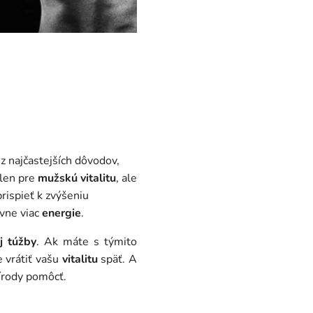
z najčastejších dôvodov,
elen pre
mužskú vitalitu
, ale
ispieť k zvýšeniu
vne viac
energie
.
j túžby
. Ak máte s týmito
 vrátiť vašu
vitalitu
späť. A
rírody pomôcť.