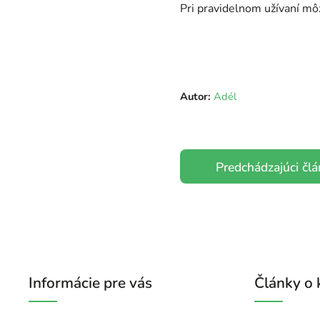
Pri pravidelnom užívaní m
Autor:
Adél
Predchádzajúci čl
Informácie pre vás
Články o