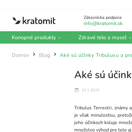
Zákaznícka podpora:
Konopné produkty
Zdravé telo a myseľ
Domov
Blog
Aké sú účinky Tribulusu a pr
/
/
Aké sú účink
10.1.2025
Tribulus Terrestri, známy aj
je však minulosťou, pretož
jeho účinkoch koluje množs
množstvo výhod pre telo aj 