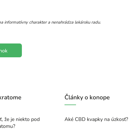
a informatívny charakter a nenahrádza lekársku radu.
ánok
 kratome
Články o konope
, že je niekto pod
Aké CBD kvapky na úzkosť?
atomu?