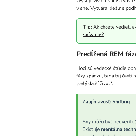
zvyšuje živosť snov a vašu
v sne. Vytvára ideálne pod
Tip:
Ak chcete vedieť, a
snívanie?
Predĺžená REM fáz
Hoci sú vedecké štúdie obm
fázy spánku, teda tej časti 
„celý ďalší život“.
Zaujímavosť: Shifting
Sny môžu byť neuveriteľn
Existuje
mentálna techn