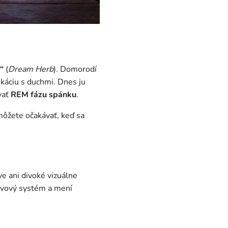
“
(
Dream Herb
). Domorodí
káciu s duchmi. Dnes ju
vať
REM fázu spánku
.
 môžete očakávať, keď sa
e ani divoké vizuálne
nervový systém a mení