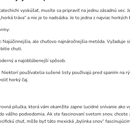
techichi vyskúšať, musíte sa pripraviť na jednu zásadnú vec. Je
orká tráva“ a nie je to nadsázka. Je to jedna z najviac horkých 
ormy:
y
:
Najúčinnejšia, ale chuťovo najnáročnejšia metóda. Vyžaduje sil
bitie chuti.
derný a najobľúbenejší spôsob.
:
Niektorí používatelia sušené listy používajú pred spaním na rý
oliť horký čaj.
arovná pilulka, ktorá vám okamžite zapne lucidné snívanie ako v
e do vášho podvedomia. Ak ste fascinovaní svetom snov, chcete 
pecifickú chuť, môže byť táto mexická „bylinka snov“ fascinujúc