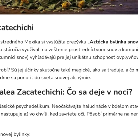
atechichi
 stredného Mexika si vyslúžila prezývku
„Aztécka bylinka snov
 stáročia využívali na veštenie prostredníctvom snov a komuni
kumníci snov) vyhľadávajú pre jej unikátnu schopnosť ovplyvňo
robí? Sú jej účinky skutočne také magické, ako sa traduje, a čo
ďme sa ponoriť do sveta snovej alchýmie.
lea Zacatechichi: Čo sa deje v noci?
klasické psychedelikum. Neočakávajte halucinácie v bdelom stav
a nastupuje až vo chvíli, keď zavriete oči. Pôsobí primárne na 
snovej bylinky: