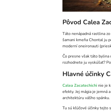
Pôvod Calea Zac
Táto nenápadná rastlina zo
šamani kmeňa Chontal ju po
moderní oneironauti (pries
Čo presne však táto bylina 
rozhodnete ju vyskúšať? Po
Hlavné účinky Ca
Calea Zacatechichi
nie je 
efekty. Jej mágia je jemná 
architektúru vášho spánku.
Tu sú kľúčové účinky tejto 