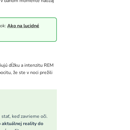
ste v danom momente naozaj
nok:
Ako na lucidné
ňujú dĺžku a intenzitu REM
citu, že ste v noci prežili
 stať, keď zavrieme oči.
o aktuálnej reality do