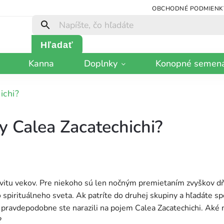
OBCHODNÉ PODMIENK
Hľadať
Kanna
Doplnky
Konopné semen
ichi?
y Calea Zacatechichi?
svitu vekov. Pre niekoho sú len nočným premietaním zvyškov dň
spirituálneho sveta. Ak patríte do druhej skupiny a hľadáte s
, pravdepodobne ste narazili na pojem Calea Zacatechichi. Aké 
?