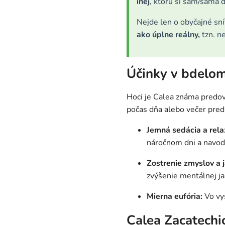
inej
, ktorú si sám/sama 
Nejde len o obyčajné sní
ako úplne reálny,
tzn. ne
Účinky v bdelom
Hoci je Calea známa predov
počas dňa alebo večer pred
Jemná sedácia a rela
náročnom dni a navodi
Zostrenie zmyslov a 
zvýšenie mentálnej ja
Mierna eufória:
Vo vyš
Calea Zacatechic