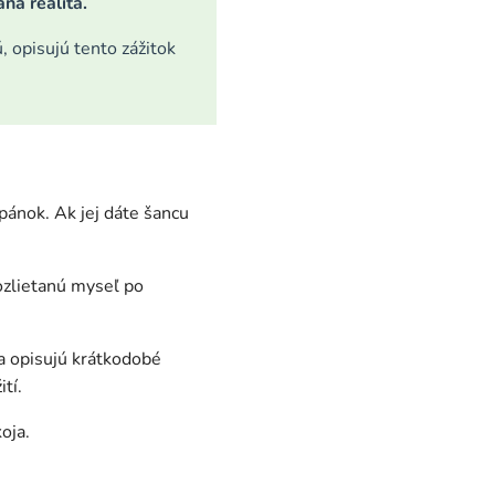
aná realita.
, opisujú tento zážitok
pánok. Ak jej dáte šancu
ozlietanú myseľ po
ia opisujú krátkodobé
tí.
oja.