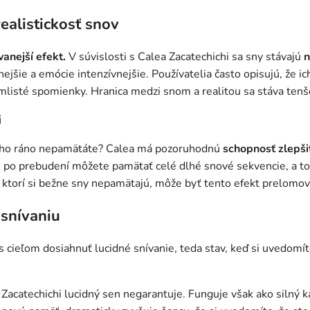
ealistickosť snov
anejší efekt.
V súvislosti s Calea Zacatechichi sa sny stávajú
n
nejšie a emócie intenzívnejšie. Používatelia často opisujú, že i
mlisté spomienky. Hranica medzi snom a realitou sa stáva tenš
i
si ho ráno nepamätáte? Calea má pozoruhodnú
schopnosť zlepši
 po prebudení môžete pamätať celé dlhé snové sekvencie, a to
, ktorí si bežne sny nepamätajú, môže byť tento efekt prelomov
snívaniu
 cieľom dosiahnuť lucidné snívanie, teda stav, keď si uvedomít
a Zacatechichi lucidný sen negarantuje. Funguje však ako silný 