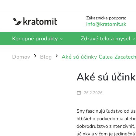
Zákaznícka podpora:
Konopné produkty
Zdravé telo a myseľ
Domov
Blog
Aké sú účinky Calea Zacatech
/
/
Aké sú účink
26.2.2026
Sny fascinujú ľudstvo od ú
hlbšieho podvedomia alebo 
dobrodružstvo zintenzívniť
účinky a v čom je jedinečná