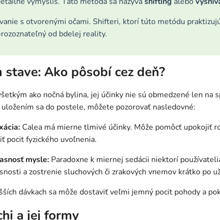
detailne vymyslíš. Táto metóda sa nazýva
shifting
alebo
vysnív
vanie s otvorenými očami. Shifteri, ktorí túto metódu praktizujú
rozoznateľný od bdelej reality.
 stave: Ako pôsobí cez deň?
šetkým ako nočná bylina, jej účinky nie sú obmedzené len na s
 uložením sa do postele, môžete pozorovať nasledovné:
xácia:
Calea má mierne tlmivé účinky. Môže pomôcť upokojiť r
ť pocit fyzického uvoľnenia.
jasnosť mysle:
Paradoxne k miernej sedácii niektorí používatel
snosti a zostrenie sluchových či zrakových vnemov krátko po uži
ších dávkach sa môže dostaviť veľmi jemný pocit pohody a pok
hi a jej formy