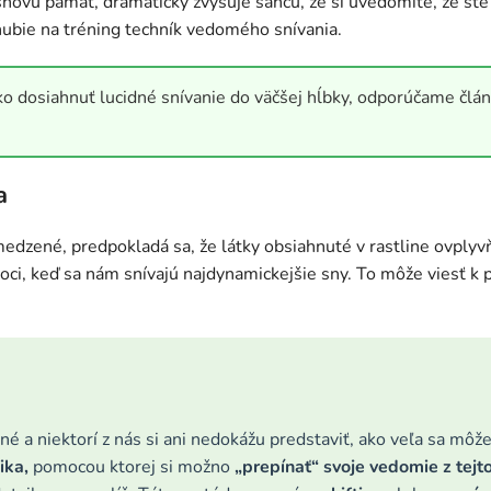
 snovú pamäť, dramaticky zvyšuje šancu, že si uvedomíte, že 
hubie na tréning techník vedomého snívania.
ko dosiahnuť lucidné snívanie do väčšej hĺbky, odporúčame člá
a
edzené, predpokladá sa, že látky obsiahnuté v rastline ovplyv
noci, keď sa nám snívajú najdynamickejšie sny. To môže viesť k po
é a niektorí z nás si ani nedokážu predstaviť, ako veľa sa môže
ika,
pomocou ktorej si možno
„prepínať“ svoje vedomie
z tejt