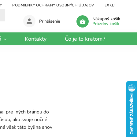
Y
PODMIENKY OCHRANY OSOBNÝCH ÚDAJOV
EXKLUZÍVNY KRA
Nákupný košík
Prihlásenie
Prázdny košík
á
Kontakty
Čo je to kratom?
a, pre iných bránou do
pôsob, ako svoje nočné
má však táto bylina snov