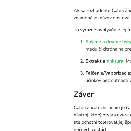
Ak sa rozhodnete Calea Zaca
znamená jej názov doslova „h
To výrazne ovplyvňuje jej f
Sušené a drvené list
medu či citróna na pre
Extrakt a
tinktúra
:
Mo
Fajčenie/Vaporizácia
účinkov bez nutnosti v
Záver
Calea Zacatechichi nie je č
nástroj, ktorý otvára dver
ste ochotní tolerovať jej š
nočných cestách.