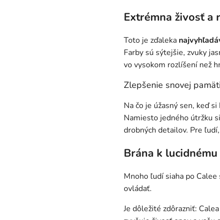
Extrémna živosť a r
Toto je zďaleka
najvyhľadáv
Farby sú sýtejšie, zvuky jas
vo vysokom rozlíšení než h
Zlepšenie snovej pamät
Na čo je úžasný sen, keď 
Namiesto jedného útržku si
drobných detailov. Pre ľudí
Brána k lucidnému 
Mnoho ľudí siaha po Calee s
ovládať.
Je dôležité zdôrazniť: Cale