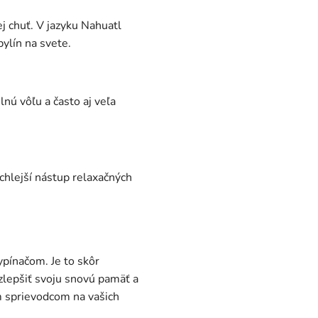
j chuť. V jazyku Nahuatl
bylín na svete.
nú vôľu a často aj veľa
chlejší nástup relaxačných
ypínačom. Je to skôr
zlepšiť svoju snovú pamäť a
im sprievodcom na vašich