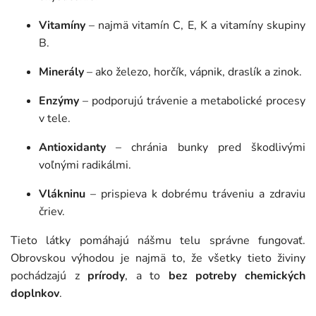
Vitamíny
– najmä vitamín C, E, K a vitamíny skupiny
B.
Minerály
– ako železo, horčík, vápnik, draslík a zinok.
Enzýmy
– podporujú trávenie a metabolické procesy
v tele.
Antioxidanty
– chránia bunky pred škodlivými
voľnými radikálmi.
Vlákninu
– prispieva k dobrému tráveniu a zdraviu
čriev.
Tieto látky pomáhajú nášmu telu správne fungovať.
Obrovskou výhodou je najmä to, že všetky tieto živiny
pochádzajú z
prírody
, a to
bez potreby chemických
doplnkov
.