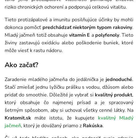
riziko chronických ochorení a podporujú celkovú vitalitu.
Tieto protizápalové a imunitu posilňujúce účinky by mohli
dokonca pomôcť
predchádzať niektorým typom rakoviny
.
Mladý jačmeň totiž obsahuje
vitamín E
a
polyfenoly
. Tieto
živiny zastavujú oxidáciu alebo poškodenie buniek, ktoré
môže viesť k rastu nádoru.
Ako začať?
Zaradenie mladého jačmeňa do jedálnička je
jednoduché
.
Stačí zmiešať jednu lyžičku prášku s vodou, džúsom alebo
pridať do smoothie. Dôležité je vybrať si
kvalitný produkt
,
ktorý obsahuje čo najmenej prísad a je spracovaný
šetrným spôsobom, aby si uchoval všetky cenné látky. Na
Kratomit.sk
máte istotu, že kupujete
kvalitný Mladý
jačmeň
, ktorý je dovážaný priamo z
Rakúska
.