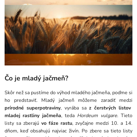
Čo je mladý jačmeň?
Skôr než sa pustíme do výhod mladého jačmeňa, poďme si
ho predstaviť. Mladý jačmeň môžeme zaradiť medzi
prírodné superpotraviny
, vyrába sa
z čerstvých listov
mladej rastliny jačmeňa
, teda
Hordeum vulgare
. Tieto
listy sa zberajú
vo fáze rastu
, zvyčajne medzi 10. a 14.
dňom, keď obsahujú najviac živín. Po zbere sa tieto listy