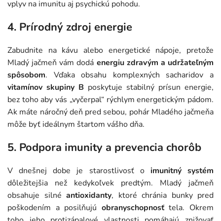
vplyv na imunitu aj psychickú pohodu.
4. Prírodný zdroj energie
Zabudnite na kávu alebo energetické nápoje, pretože
Mladý jačmeň vám dodá
energiu zdravým a udržateľným
spôsobom
. Vďaka obsahu komplexných sacharidov a
vitamínov skupiny B
poskytuje stabilný prísun energie,
bez toho aby vás „vyčerpal“ rýchlym energetickým pádom.
Ak máte náročný deň pred sebou, pohár Mladého jačmeňa
môže byť ideálnym štartom vášho dňa.
5. Podpora imunity a prevencia chorôb
V dnešnej dobe je starostlivosť o
imunitný systém
dôležitejšia než kedykoľvek predtým. Mladý jačmeň
obsahuje silné
antioxidanty
, ktoré chránia bunky pred
poškodením a posilňujú
obranyschopnosť
tela. Okrem
toho jeho protizápalové vlastnosti pomáhajú znižovať