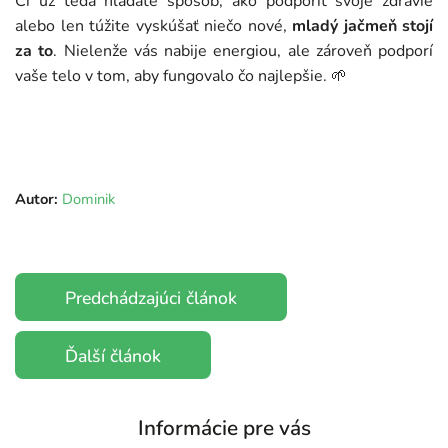
Či už teda hľadáte spôsob, ako podporiť svoje zdravie
alebo len túžite vyskúšať niečo nové,
mladý jačmeň stojí
za to
. Nielenže vás nabije energiou, ale zároveň podporí
vaše telo v tom, aby fungovalo čo najlepšie. 🌱
Autor:
Dominik
Predchádzajúci článok
Ďalší článok
Informácie pre vás