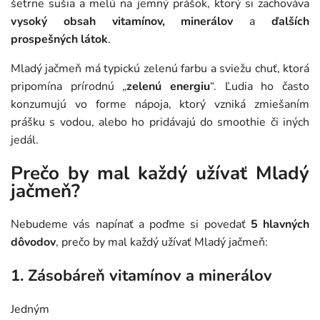
šetrne sušia a melú na jemný prášok, ktorý si zachováva
vysoký obsah vitamínov, minerálov
a
ďalších
prospešných látok
.
Mladý jačmeň má typickú zelenú farbu a sviežu chuť, ktorá
pripomína prírodnú „
zelenú energiu
“. Ľudia ho často
konzumujú vo forme nápoja, ktorý vzniká zmiešaním
prášku s vodou, alebo ho pridávajú do smoothie či iných
jedál.
Prečo by mal každý užívať Mladý
jačmeň?
Nebudeme vás napínať a poďme si povedať
5 hlavných
dôvodov
, prečo by mal každý užívať Mladý jačmeň:
1. Zásobáreň vitamínov a minerálov
Jedným