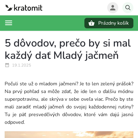
Prázdny košík
Hľadať
5 dôvodov, prečo by si mal
každý dať Mladý jačmeň
19.1.2025
Počuli ste už o mladom jačmeni? Je to len zelený prášok?
Na prvý pohľad sa môže zdať, že ide len o ďalšiu módnu
superpotravinu, ale skrýva v sebe oveľa viac. Prečo by ste
mali zaradiť mladý jačmeň do svojej každodennej rutiny?
Tu je päť presvedčivých dôvodov, ktoré vám dajú jasnú
odpoveď.