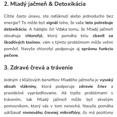
2. Mladý jačmeň & Detoxikácia
Cítite často únavu, ste nafúknutí alebo jednoducho bez
energie? To môže byť
signál
toho, že vaše
telo potrebuje
detoxikáciu
. A hádajte čo! Vďaka tomu, že Mladý jačmeň
obsahuje
chlorofyl
, ktorý pomáha telu
zbaviť sa
škodlivých toxínov
, vám s týmto problémom môže veľmi
pomôcť. Navyše chlorofyl podporuje aj
správnu funkciu
pečene
.
3. Zdravé črevá a trávenie
Jedným z kľúčových benefitov Mladého jačmeňa je
vysoký
obsah vlákniny
, ktorá podporuje
zdravie čriev
a
pravidelné vyprázdňovanie. Ak trpíte problémami s
trávením, tak Mladý jačmeň môže byť skvelým
pomocníkom, ktorý vás v tom nenechá. Navyše pomáha
udržiavať
rovnováhu črevnej mikroflóry
, čo má pozitívny