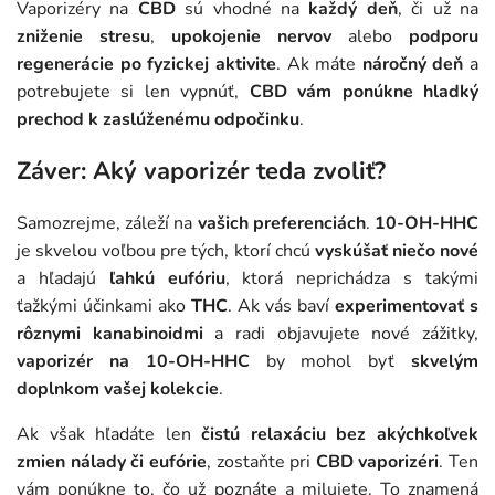
Vaporizéry na
CBD
sú vhodné na
každý deň
, či už na
zniženie stresu
,
upokojenie nervov
alebo
podporu
regenerácie po fyzickej aktivite
. Ak máte
náročný deň
a
potrebujete si len vypnúť,
CBD vám ponúkne hladký
prechod k zaslúženému odpočinku
.
Záver: Aký vaporizér teda zvoliť?
Samozrejme, záleží na
vašich preferenciách
.
10-OH-HHC
je skvelou voľbou pre tých, ktorí chcú
vyskúšať niečo nové
a hľadajú
ľahkú eufóriu
, ktorá neprichádza s takými
ťažkými účinkami ako
THC
. Ak vás baví
experimentovať s
rôznymi kanabinoidmi
a radi objavujete nové zážitky,
vaporizér na 10-OH-HHC
by mohol byť
skvelým
doplnkom vašej kolekcie
.
Ak však hľadáte len
čistú relaxáciu bez akýchkoľvek
zmien nálady či eufórie
, zostaňte pri
CBD vaporizéri
. Ten
vám ponúkne to, čo už poznáte a milujete. To znamená