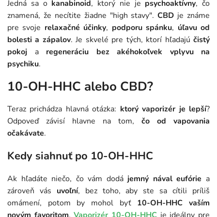
Jedná sa o
kanabinoid
, ktorý nie je
psychoaktívny
, čo
znamená, že necítite žiadne "high stavy".
CBD
je známe
pre svoje
relaxačné účinky
,
podporu spánku
,
úľavu od
bolesti a zápalov
. Je skvelé pre tých, ktorí hľadajú
čistý
pokoj
a
regeneráciu bez akéhokoľvek vplyvu na
psychiku
.
10-OH-HHC alebo CBD?
Teraz prichádza hlavná otázka:
ktorý vaporizér je lepší
?
Odpoveď závisí hlavne na tom,
čo od vapovania
očakávate
.
Kedy siahnuť po 10-OH-HHC
Ak hľadáte niečo, čo vám dodá
jemný nával eufórie
a
zároveň vás
uvoľní
, bez toho, aby ste sa cítili príliš
omámení, potom by mohol byť
10-OH-HHC vaším
novým favoritom
.
Vaporizér 10-OH-HHC
je ideálny pre