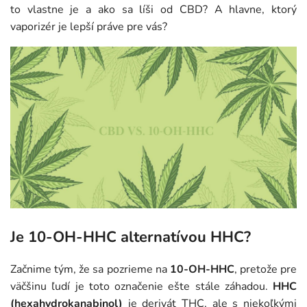
to vlastne je a ako sa líši od CBD? A hlavne, ktorý
vaporizér je lepší práve pre vás?
Je 10-OH-HHC alternatívou HHC?
Začnime tým, že sa pozrieme na
10-OH-HHC
, pretože pre
väčšinu ľudí je toto označenie ešte stále záhadou.
HHC
(hexahydrokanabinol)
je derivát THC, ale s niekoľkými