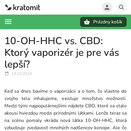
Prázdny košík
Hľadať
10-OH-HHC vs. CBD:
Ktorý vaporizér je pre vás
lepší?
24.10.2024
Keď sa dnes bavíme o vaporizácii a o tom, čo vlastne do
svojho tela inhalujeme, existuje množstvo možností.
Medzi tými najpopulárnejšími nájdete CBD, ktoré sa stalo
akousi hviezdou medzi prírodnými látkami. Lenže teraz sa
na scénu pomaly vkráda nová látka 10-OH-HHC, ktorá
vzbudzuje zvedavosť mnohých nadšencov konope. Ale čo