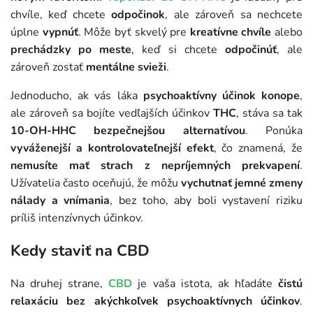
chvíle, keď chcete
odpočinok
, ale zároveň sa nechcete
úplne
vypnúť
. Môže byť skvelý pre
kreatívne chvíle
alebo
prechádzky po meste
, keď si chcete
odpočinúť
, ale
zároveň zostať
mentálne svieži
.
Jednoducho, ak vás láka
psychoaktívny účinok konope
,
ale zároveň sa bojíte vedľajších účinkov
THC
, stáva sa tak
10-OH-HHC bezpečnejšou alternatívou
. Ponúka
vyváženejší a kontrolovateľnejší efekt
, čo znamená, že
nemusíte mať strach z nepríjemných prekvapení
.
Užívatelia často oceňujú, že môžu
vychutnať jemné zmeny
nálady a vnímania
, bez toho, aby boli vystavení riziku
príliš intenzívnych účinkov.
Kedy staviť na CBD
Na druhej strane,
CBD
je vaša istota, ak hľadáte
čistú
relaxáciu bez akýchkoľvek psychoaktívnych účinkov
.