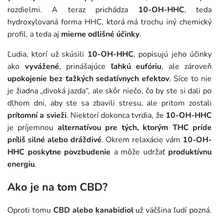
rozdielmi. A teraz prichádza
10-OH-HHC
, teda
hydroxylovaná forma HHC, ktorá má trochu iný chemický
profil, a teda aj
mierne odlišné účinky
.
Ľudia, ktorí už skúsili
10-OH-HHC
, popisujú jeho účinky
ako
vyvážené
, prinášajúce
ľahkú eufóriu
, ale zároveň
upokojenie bez ťažkých sedatívnych efektov
. Síce to nie
je žiadna „divoká jazda“, ale skôr niečo, čo by ste si dali po
dlhom dni, aby ste sa zbavili stresu, ale pritom zostali
prítomní a svieži
. Niektorí dokonca tvrdia, že
10-OH-HHC
je príjemnou
alternatívou pre tých, ktorým THC príde
príliš silné alebo dráždivé
. Okrem relaxácie vám
10-OH-
HHC poskytne povzbudenie
a môže udržať
produktívnu
energiu
.
Ako je na tom CBD?
Oproti tomu
CBD alebo kanabidiol
už väčšina ľudí pozná.