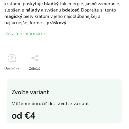
kratomu poskytuje
hladký
tok energie,
jasné
zameranie,
zlepšenie
nálady
a zvýšenú
bdelosť
. Doprajte si tento
magický
biely kratom v jeho najobľúbenejšej a
najlacnejšej forme –
práškový
.
Detailné informácie
Opýtať sa
Zdieľať
Zvoľte variant
Môžeme doručiť do:
Zvoľte variant
od
€4