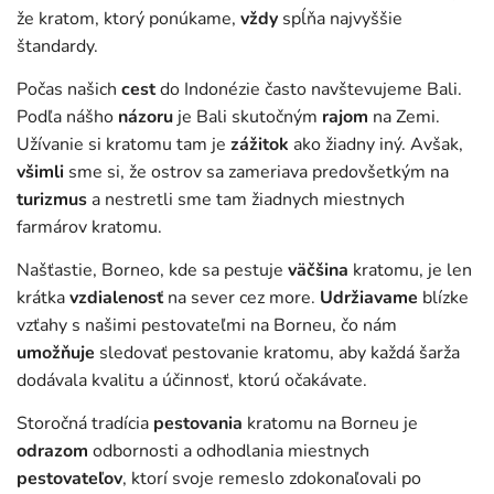
že kratom, ktorý ponúkame,
vždy
spĺňa najvyššie
štandardy.
Počas našich
cest
do Indonézie často navštevujeme Bali.
Podľa nášho
názoru
je Bali skutočným
rajom
na Zemi.
Užívanie si kratomu tam je
zážitok
ako žiadny iný. Avšak,
všimli
sme si, že ostrov sa zameriava predovšetkým na
turizmus
a nestretli sme tam žiadnych miestnych
farmárov kratomu.
Našťastie, Borneo, kde sa pestuje
väčšina
kratomu, je len
krátka
vzdialenosť
na sever cez more.
Udržiavame
blízke
vzťahy s našimi pestovateľmi na Borneu, čo nám
umožňuje
sledovať pestovanie kratomu, aby každá šarža
dodávala kvalitu a účinnosť, ktorú očakávate.
Storočná tradícia
pestovania
kratomu na Borneu je
odrazom
odbornosti a odhodlania miestnych
pestovateľov
, ktorí svoje remeslo zdokonaľovali po