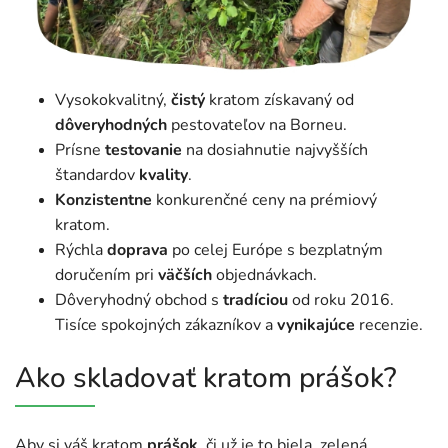
Vysokokvalitný,
čistý
kratom získavaný od
dôveryhodných
pestovateľov na Borneu.
Prísne
testovanie
na dosiahnutie najvyšších
štandardov
kvality
.
Konzistentne
konkurenčné ceny na prémiový
kratom.
Rýchla
doprava
po celej Európe s bezplatným
doručením pri
väčších
objednávkach.
Dôveryhodný obchod s
tradíciou
od roku 2016.
Tisíce spokojných zákazníkov a
vynikajúce
recenzie.
Ako skladovať kratom prášok?
Aby si váš kratom
prášok
, či už je to biela, zelená,