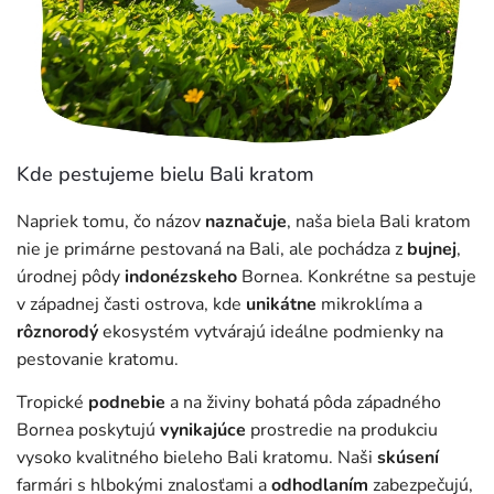
Kde pestujeme bielu Bali kratom
Napriek tomu, čo názov
naznačuje
, naša biela Bali kratom
nie je primárne pestovaná na Bali, ale pochádza z
bujnej
,
úrodnej pôdy
indonézskeho
Bornea. Konkrétne sa pestuje
v západnej časti ostrova, kde
unikátne
mikroklíma a
rôznorodý
ekosystém vytvárajú ideálne podmienky na
pestovanie kratomu.
Tropické
podnebie
a na živiny bohatá pôda západného
Bornea poskytujú
vynikajúce
prostredie na produkciu
vysoko kvalitného bieleho Bali kratomu. Naši
skúsení
farmári s hlbokými znalosťami a
odhodlaním
zabezpečujú,