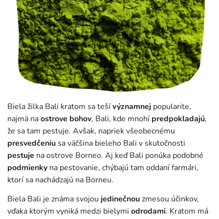
Biela žilka Bali kratom sa teší
významnej
popularite,
najmä na
ostrove bohov
, Bali, kde mnohí
predpokladajú
,
že sa tam pestuje. Avšak, napriek všeobecnému
presvedčeniu
sa väčšina bieleho Bali v skutočnosti
pestuje
na ostrove Borneo. Aj keď Bali ponúka podobné
podmienky
na pestovanie, chýbajú tam oddaní farmári,
ktorí sa nachádzajú na Borneu.
Biela Bali je známa svojou
jedinečnou
zmesou účinkov,
vďaka ktorým vyniká medzi bielymi
odrodami
. Kratom má