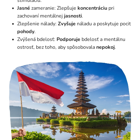
stimuláciu.
Jasné
zameranie: Zlepšuje
koncentráciu
pri
zachovaní mentálnej
jasnosti
.
Zlepšenie nálady:
Zvyšuje
náladu a poskytuje pocit
pohody
.
Zvýšená bdelosť:
Podporuje
bdelosť a mentálnu
ostrosť, bez toho, aby spôsobovala
nepokoj
.