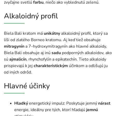
zvyčajne svetlú
farbu
, niečo ako vyblednutú zelenú.
Alkaloidný profil
Biela Bali kratom má
unikátny
alkaloidný profil, ktorý sa
líši od zlatého Borneo kratomu. Aj keď tiež obsahuje
mitragynín
a 7-hydroxymitragynín ako hlavné alkaloidy,
Biela Bali obsahuje aj inú
sadu
podporných alkaloidov, ako
sú
ajmalicín
, rhynchofylín a epikatechín. Tieto alkaloidy
prispievajú k jej
charakteristickým
účinkom a odlišujú ju
od iných odrôd.
Hlavné účinky
Hladký
energetický impulz: Poskytuje jemný
nárast
energie, ideálny pre tých, ktorí hľadajú
jemnú